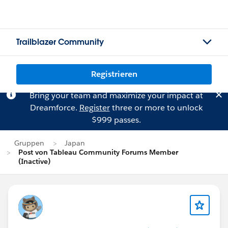
Trailblazer Community
Registrieren
Bring your team and maximize your impact at
Dreamforce.
Register
three or more to unlock
$999 passes.
Gruppen
Japan
Post von Tableau Community Forums Member
(Inactive)