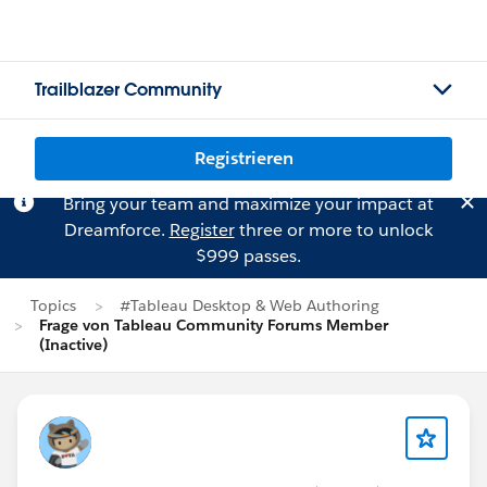
Trailblazer Community
Registrieren
Bring your team and maximize your impact at
Dreamforce.
Register
three or more to unlock
$999 passes.
Topics
#Tableau Desktop & Web Authoring
Frage von Tableau Community Forums Member
(Inactive)