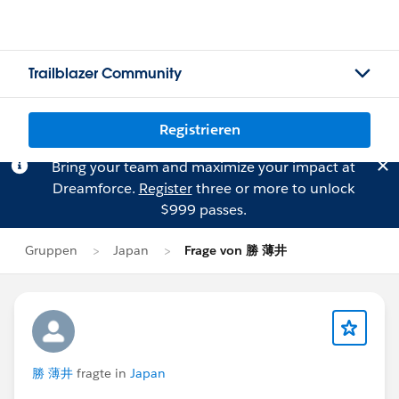
Trailblazer Community
Registrieren
Bring your team and maximize your impact at
Dreamforce.
Register
three or more to unlock
$999 passes.
Gruppen
Japan
Frage von 勝 薄井
勝 薄井
fragte in
Japan