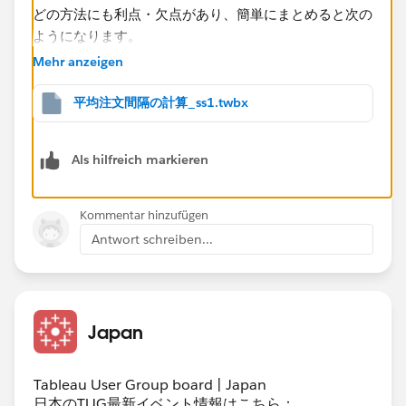
どの方法にも利点・欠点があり、簡単にまとめると次の
ようになります。
Mehr anzeigen
データを追加する方法の場合
利点：Tableauでの計算量が小さく済む。注文間隔を
平均注文間隔の計算_ss1.twbx
ディメンションとして扱うことができる
欠点：事前加工が必要​。柔軟な条件付けができない
Als hilfreich markieren
表計算フィルタを利用する方法の場合
利点：事前の加工が不要なケースが多い。集計条件を
Kommentar hinzufügen
柔軟に変更しながら間隔の計算ができる
Antwort schreiben...
欠点：計算量が多くなる。​計算された注文間隔をディ
メンションとして扱うことができない
リレーションシップを利用する方法の場合
Japan
利点：事前加工が不要。柔軟な条件付けが可能。注文
間隔をディメンションとして扱うことができる
Tableau User Group board | Japan
欠点：データの量にもよるが、計算量が極めて多くな
日本のTUG最新イベント情報はこちら：
る​