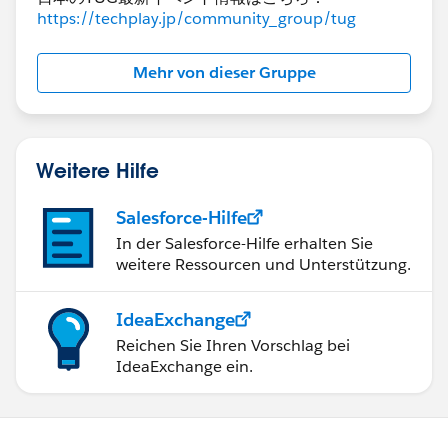
https://techplay.jp/community_group/tug
データを追加するのと表計算を使うのは利点欠点が表裏
Mehr von dieser Gruppe
一体、リレーションはいいとこ取りできるが計算量に課
題が生じる可能性がある、という感じです。実際におか
れている状況・環境によってどの方法を採用するのかを
選択することになります。​これが正解だというものはあ
Weitere Hilfe
りませんが、
・データ量が小さい→リレーション
Salesforce-Hilfe
・ディメンションとして扱いたい→事前加工によるデ
ータ追加
In der Salesforce-Hilfe erhalten Sie
weitere Ressourcen und Unterstützung.
・とにかくすぐ試してみたい→表計算​
という感じで私は判断することが多いです。​
IdeaExchange
ひとつの返信で全部の例を出すのが難しいので添付ファ
Reichen Sie Ihren Vorschlag bei
イルを付けています。よければ見ていただいて、取り組
IdeaExchange ein.
み（利用する方法）の方向性が決まったり、不明な点な
どがあれば教えていただければと思います。