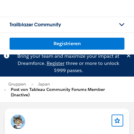
Trailblazer Community
Registrieren
Bring your team and maximize your impact at
Dreamforce.
Register
three or more to unlock
$999 passes.
Gruppen
Japan
Post von Tableau Community Forums Member
(Inactive)