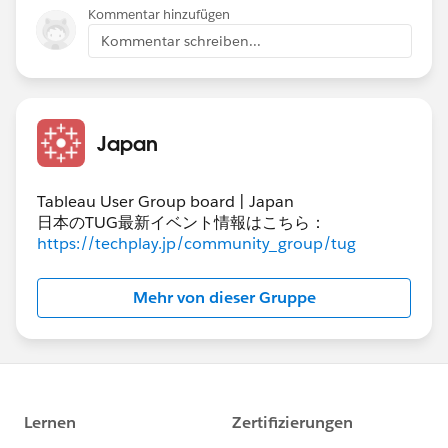
Kommentar hinzufügen
Kommentar schreiben...
次の図の下段が累計前年比です（ワークブックにあった
YoYの式を参考にしています）。
Japan
Tableau User Group board | Japan
どういったビューを完成形としてイメージしているの
日本のTUG最新イベント情報はこちら：
か、ラフでよいので絵などを付けてもらえると、もっと
https://techplay.jp/community_group/tug
きちんと実際の要件に沿った提案・検討が可能になると
思います。
Mehr von dieser Gruppe