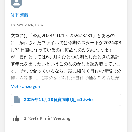
修平 齋藤
18. Nov. 2024, 13:37
文章には「今期2023/10/1～2024/3/31」とあるの
に、添付されたファイルでは今期のスタートが2024年3
月31日週になっているのは何故なのか気になります
が、要件としては6ヶ月をひとつの期としたときの累計
前年比を出したいというこのなのかなと読み取っていま
す。それで合っているなら、期に紐付く日付の情報（分
類）を設定し、1期分をずらした日付で軸を作る方法が
考えられます。
Mehr anzeigen
2024年11月18日質問事項_ss1.twbx
1 "Gefällt mir"-Wertung