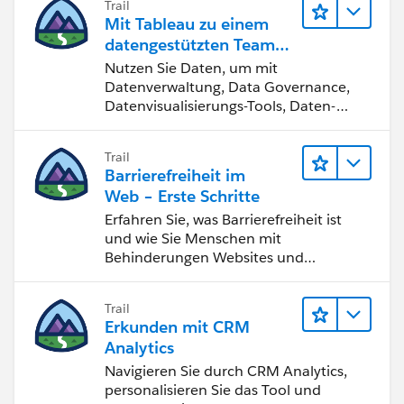
Trail
Mit Tableau zu einem
datengestützten Team
werden
Nutzen Sie Daten, um mit
Datenverwaltung, Data Governance,
Datenvisualisierungs-Tools, Daten-
Storytelling und Zusammenarbeit
bessere Geschäftsergebnisse zu
Trail
erzielen.
Barrierefreiheit im
Web – Erste Schritte
Erfahren Sie, was Barrierefreiheit ist
und wie Sie Menschen mit
Behinderungen Websites und
Anwendungen zugänglich machen.
Trail
Erkunden mit CRM
Analytics
Navigieren Sie durch CRM Analytics,
personalisieren Sie das Tool und