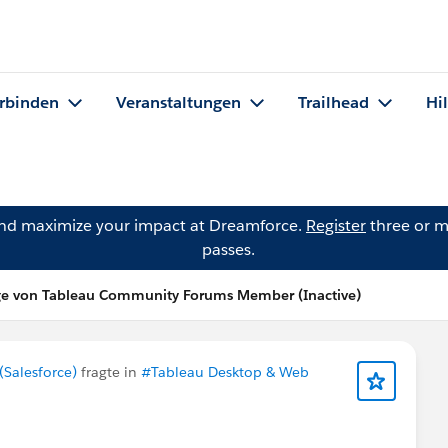
rbinden
Veranstaltungen
Trailhead
Hi
and maximize your impact at Dreamforce.
Register
three or m
passes.
ge von Tableau Community Forums Member (Inactive)
Salesforce)
fragte in
#Tableau Desktop & Web