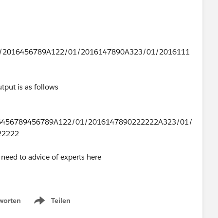
/2016456789A122/01/2016147890A323/01/2016111
utput is as follows
6456789456789A122/01/2016147890222222A323/01/
22222
 need to advice of experts here
worten
Teilen
Show menu