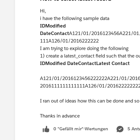
Hi,
i have the following sample data
ID
Modified
Date
Contact
A121/01/2016123456A221/01
111A126/01/2016222222
I am trying to explore doing the following
1) create a latest_contact field such that the o
ID
Modified Date
Contact
Latest Contact
A121/01/2016123456222222A221/01/201
2016111111111111A126/01/20162222222
I ran out of ideas how this can be done and so
Thanks in advance
0 "Gefällt mir"-Wertungen
5 Ant