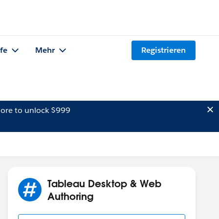
lfe
Mehr
Registrieren
ore to unlock $999
Tableau Desktop & Web
Authoring