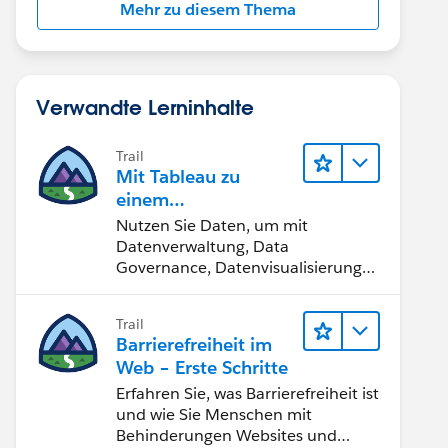
Mehr zu diesem Thema
Verwandte Lerninhalte
Trail
Mit Tableau zu
einem
datengestützten
Nutzen Sie Daten, um mit
Team werden
Datenverwaltung, Data
Governance, Datenvisualisierungs-
Tools, Daten-Storytelling und
Zusammenarbeit bessere
Trail
Geschäftsergebnisse zu erzielen.
Barrierefreiheit im
Web – Erste Schritte
Erfahren Sie, was Barrierefreiheit ist
und wie Sie Menschen mit
Behinderungen Websites und