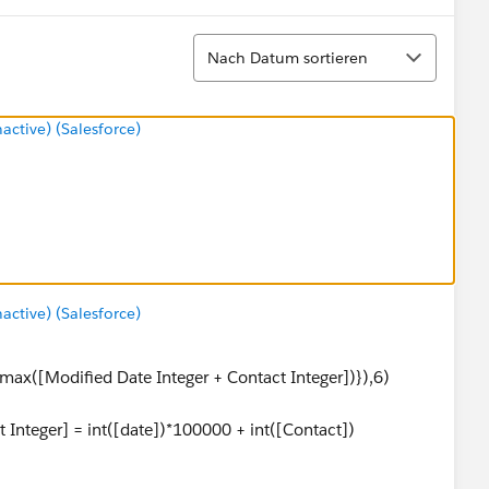
Sortieren
Nach Datum sortieren
tive) (Salesforce)
tive) (Salesforce)
ax([Modified Date Integer + Contact Integer])}),6)
 Integer] = int([date])*100000 + int([Contact])