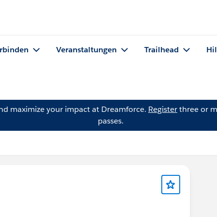
rbinden
Veranstaltungen
Trailhead
Hi
and maximize your impact at Dreamforce.
Register
three or m
passes.