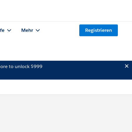
lfe
Mehr
Registrieren
ore to unlock $999