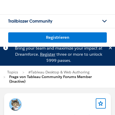
Trailblazer Community
Registrieren
Bring your team and maximize your impact at
Dreamforce.
Register
three or more to unlock
$999 passes.
Topics
#Tableau Desktop & Web Authoring
Frage von Tableau Community Forums Member
(Inactive)