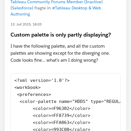
Tableau Community Forums Member (Inactive)
(Salesforce)
fragte in
#Tableau Desktop & Web
Authoring
13. Juli 2015, 18:03
Custom palette is only partly displaying?
I have the following palette, and all the custom
palettes are showing except for the diverging one.
Code looks fine... what's am I doing wrong?
<?xml version='1.0'?>
<workbook>
 <preferences>
  <color-palette name="HDDS" type="REGULAR">
       <color>⌗F96302</color>
       <color>⌗FF8739</color>
       <color>⌗FFA063</color>
       <color>⌗993C00</color>