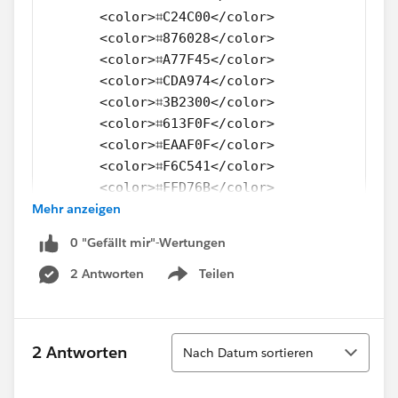
       <color>⌗C24C00</color>
       <color>⌗876028</color>
       <color>⌗A77F45</color>
       <color>⌗CDA974</color>
       <color>⌗3B2300</color>
       <color>⌗613F0F</color>
       <color>⌗EAAF0F</color>
       <color>⌗F6C541</color>
       <color>⌗FFD76B</color>
Mehr anzeigen
       <color>⌗906900</color>
       <color>⌗B88705</color>
0 "Gefällt mir"-Wertungen
  </color-palette>
  <color-palette name="HDDS Tetrad" type="RE
2 Antworten
Teilen
Show menu
      <color>⌗F96302</color>
      <color>⌗F99E02</color>
      <color>⌗104CA4</color>
Sortieren
2 Antworten
Nach Datum sortieren
      <color>⌗019F80</color>
      <color>⌗FF8739</color>