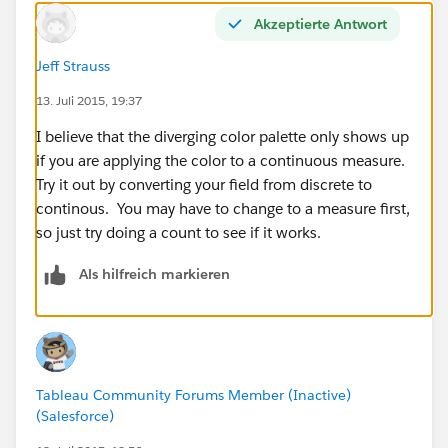
      <color>⌗FFB639</color>
Akzeptierte Antwort
      <color>⌗3263AB</color>
      <color>⌗48B8A2</color>
Jeff Strauss
  </color-palette>
  <color-palette name="HDDS Sequential" type
13. Juli 2015, 19:37
      <color>⌗993C00</color>
I believe that the diverging color palette only shows up
      <color>⌗c24d00</color>
if you are applying the color to a continuous measure.
      <color>⌗F96302</color>
Try it out by converting your field from discrete to
      <color>⌗FF8739</color>
continous. You may have to change to a measure first,
      <color>⌗FFA163</color>
so just try doing a count to see if it works.
      <color>⌗FFD2B4</color>
  </color-palette>
Als hilfreich markieren
  <color-palette name="HDDS Diverging" type=
      <color>⌗F96302</color>
      <color>⌗EAAF0F</color>
  </color-palette>
  </preferences>
Tableau Community Forums Member (Inactive)
</workbook>
(Salesforce)