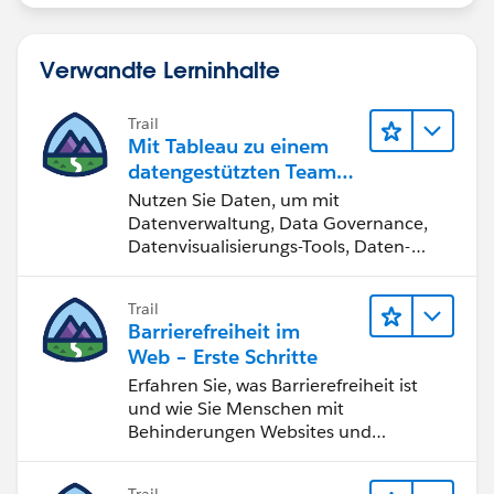
Verwandte Lerninhalte
Trail
Mit Tableau zu einem
datengestützten Team
werden
Nutzen Sie Daten, um mit
Datenverwaltung, Data Governance,
Datenvisualisierungs-Tools, Daten-
Storytelling und Zusammenarbeit
bessere Geschäftsergebnisse zu
Trail
erzielen.
Barrierefreiheit im
Web – Erste Schritte
Erfahren Sie, was Barrierefreiheit ist
und wie Sie Menschen mit
Behinderungen Websites und
Anwendungen zugänglich machen.
Trail