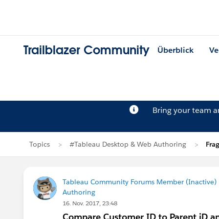
Trailblazer Community
Überblick
Ve
Bring your team 
Topics
#Tableau Desktop & Web Authoring
Fra
Tableau Community Forums Member (Inactive) (
Authoring
16. Nov. 2017, 23:48
Compare Customer ID to Parent iD and