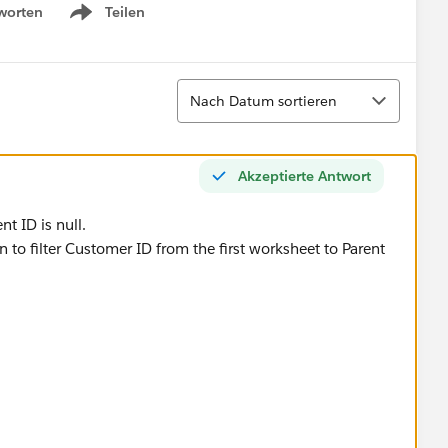
worten
Teilen
Show menu
Sortieren
Nach Datum sortieren
Akzeptierte Antwort
ent ID is null.
 to filter Customer ID from the first worksheet to Parent