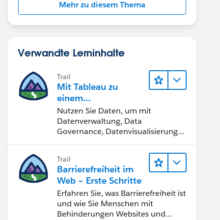
Mehr zu diesem Thema
Verwandte Lerninhalte
Trail
Mit Tableau zu
einem
datengestützten
Nutzen Sie Daten, um mit
Team werden
Datenverwaltung, Data
Governance, Datenvisualisierungs-
Tools, Daten-Storytelling und
Zusammenarbeit bessere
Trail
Geschäftsergebnisse zu erzielen.
Barrierefreiheit im
Web – Erste Schritte
Erfahren Sie, was Barrierefreiheit ist
und wie Sie Menschen mit
Behinderungen Websites und