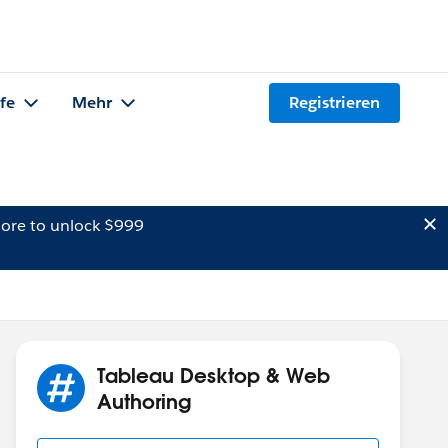
lfe
Mehr
Registrieren
ore to unlock $999
Tableau Desktop & Web
Authoring