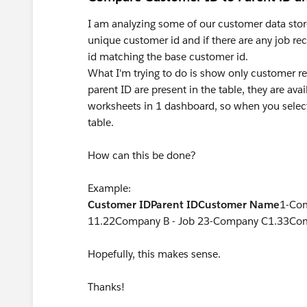
I am analyzing some of our customer data stor
unique customer id and if there are any job re
id matching the base customer id.
What I'm trying to do is show only customer r
parent ID are present in the table, they are ava
worksheets in 1 dashboard, so when you select
table.
How can this be done?
Example:
Customer ID
Parent ID
Customer Name
1-Co
11.22Company B - Job 23-Company C1.33Com
Hopefully, this makes sense.
Thanks!