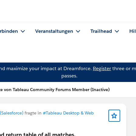
rbinden
Veranstaltungen
Trailhead
Hi
and maximize your impact at Dreamforce.
Register
three or m
passes.
ge von Tableau Community Forums Member (Inactive)
Salesforce)
fragte in
#Tableau Desktop & Web
 return table of all matches.