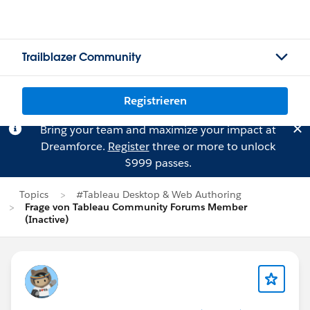
Trailblazer Community
Registrieren
Bring your team and maximize your impact at
Dreamforce.
Register
three or more to unlock
$999 passes.
Topics
#Tableau Desktop & Web Authoring
Frage von Tableau Community Forums Member
(Inactive)