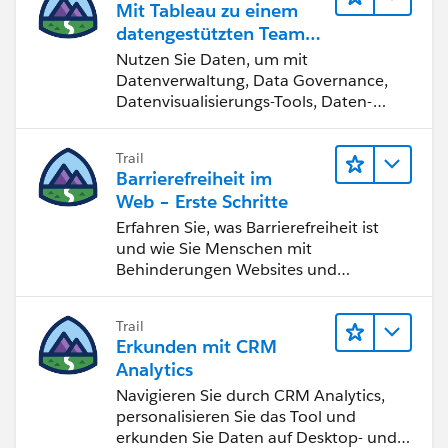
Mit Tableau zu einem
datengestützten Team
I've also attached the .twbx in case you need to play
werden
Nutzen Sie Daten, um mit
around with it.
Datenverwaltung, Data Governance,
Datenvisualisierungs-Tools, Daten-
If you need any part of the calculation explained just
Storytelling und Zusammenarbeit
let me know. Hope this helps you!
bessere Geschäftsergebnisse zu
Trail
erzielen.
Barrierefreiheit im
Regards,
Web – Erste Schritte
Felix
Erfahren Sie, was Barrierefreiheit ist
und wie Sie Menschen mit
Behinderungen Websites und
Anwendungen zugänglich machen.
Trail
Erkunden mit CRM
Analytics
Navigieren Sie durch CRM Analytics,
personalisieren Sie das Tool und
erkunden Sie Daten auf Desktop- und