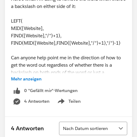
a backslash on either side of it:
LEFT(
MID([Website],
FIND([Website],"/")+1),
FIND(MID([Website],FIND([Website],"/")+1),"/")-1)
Can anyone help point me in the direction of how to
get the word out regardless of whether there is a
backslash on both ends of the word or just a
Mehr anzeigen
backslash at the front?
0 "Gefällt mir"-Wertungen
4 Antworten
Teilen
Show menu
Sortieren
4 Antworten
Nach Datum sortieren