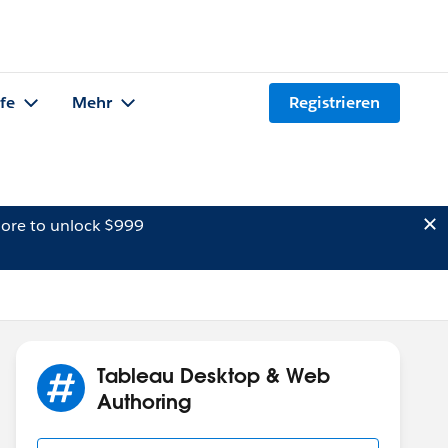
lfe
Mehr
Registrieren
ore to unlock $999
Tableau Desktop & Web
Authoring