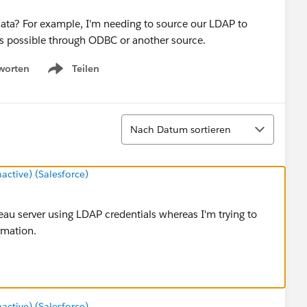
 data? For example, I'm needing to source our LDAP to
as possible through ODBC or another source.
worten
Teilen
Show menu
Sortieren
Nach Datum sortieren
tive) (Salesforce)
au server using LDAP credentials whereas I'm trying to
rmation.
tive) (Salesforce)