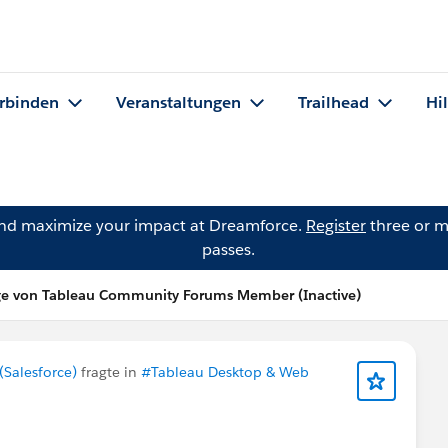
rbinden
Veranstaltungen
Trailhead
Hi
and maximize your impact at Dreamforce.
Register
three or m
passes.
ge von Tableau Community Forums Member (Inactive)
Salesforce)
fragte in
#Tableau Desktop & Web