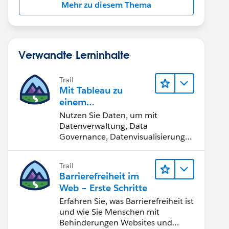
Mehr zu diesem Thema
Verwandte Lerninhalte
Trail
Mit Tableau zu
einem
datengestützten
Nutzen Sie Daten, um mit
Team werden
Datenverwaltung, Data
Governance, Datenvisualisierungs-
Tools, Daten-Storytelling und
Zusammenarbeit bessere
Trail
Geschäftsergebnisse zu erzielen.
Barrierefreiheit im
Web – Erste Schritte
Erfahren Sie, was Barrierefreiheit ist
und wie Sie Menschen mit
Behinderungen Websites und