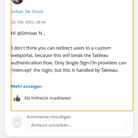
Johan De Groot
18. Okt. 2021, 18:48
Hi @Srinivas N​ ,
I don't think you can redirect users to a custom
webportal, because this will break the Tableau
authentication flow. Only Single-Sign-On providers can
'intercept' the login, but this is handled by Tableau.
Using a custom portal with embedded visualisations
Mehr anzeigen
should give the right user-experience - why do you
Als hilfreich markieren
want to redirect the signin process?
Kind regards,
Kommentar hinzufügen
Johan de Groot
Antwort schreiben...