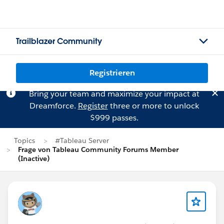
Trailblazer Community
Registrieren
Bring your team and maximize your impact at
Dreamforce.
Register
three or more to unlock
$999 passes.
Topics
#Tableau Server
Frage von Tableau Community Forums Member
(Inactive)