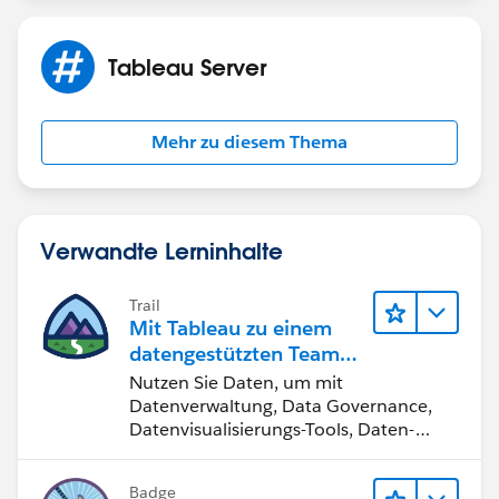
Tableau Server
Mehr zu diesem Thema
Verwandte Lerninhalte
Trail
Mit Tableau zu einem
datengestützten Team
werden
Nutzen Sie Daten, um mit
Datenverwaltung, Data Governance,
Datenvisualisierungs-Tools, Daten-
Storytelling und Zusammenarbeit
bessere Geschäftsergebnisse zu
Badge