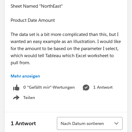
Sheet Named "NorthEast"
Product Date Amount
The data set is a bit more complicated than this, but I
wanted an easy example as an illustration. I would like
for the amount to be based on the parameter I select,
which would tell Tableau which Excel worksheet to
pull from.
Mehr anzeigen
Seems like a simple thing but I am stuck.
0 "Gefällt mir"-Wertungen
1 Antwort
Teilen
Show menu
Sortieren
1 Antwort
Nach Datum sortieren