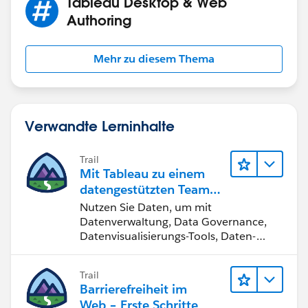
Tableau Desktop & Web
Authoring
Mehr zu diesem Thema
Verwandte Lerninhalte
Trail
Mit Tableau zu einem
datengestützten Team
werden
Nutzen Sie Daten, um mit
Datenverwaltung, Data Governance,
Datenvisualisierungs-Tools, Daten-
Storytelling und Zusammenarbeit
bessere Geschäftsergebnisse zu
Trail
erzielen.
Barrierefreiheit im
Web – Erste Schritte