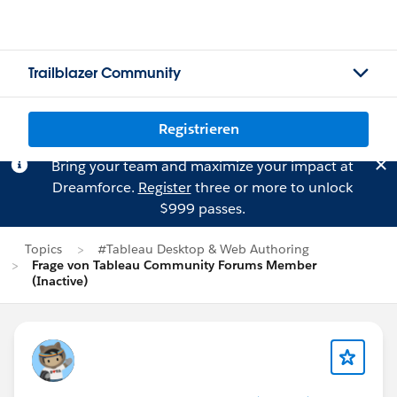
Trailblazer Community
Registrieren
Bring your team and maximize your impact at
Dreamforce.
Register
three or more to unlock
$999 passes.
Topics
#Tableau Desktop & Web Authoring
Frage von Tableau Community Forums Member
(Inactive)