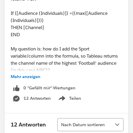
If ([Audience (Individuals)]) ={(max([Audience
(Individuals)]))}
THEN [Channel]
END
My question is: how do I add the Sport
variable/column into the formula, so Tableau returns
the channel name of the highest 'Football' audience
(in this case NBC)?
Mehr anzeigen
Thank you!
0 "Gefällt mir"-Wertungen
Arthur
12 Antworten
Teilen
Show menu
Sortieren
12 Antworten
Nach Datum sortieren