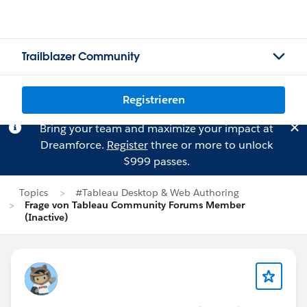
Trailblazer Community
Registrieren
Bring your team and maximize your impact at
Dreamforce.
Register
three or more to unlock
$999 passes.
Topics
#Tableau Desktop & Web Authoring
Frage von Tableau Community Forums Member
(Inactive)