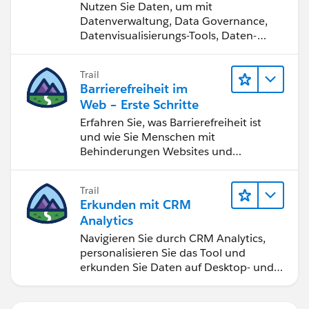
werden
Nutzen Sie Daten, um mit
Datenverwaltung, Data Governance,
Datenvisualisierungs-Tools, Daten-
Storytelling und Zusammenarbeit
bessere Geschäftsergebnisse zu
Trail
erzielen.
Barrierefreiheit im
Web – Erste Schritte
Erfahren Sie, was Barrierefreiheit ist
und wie Sie Menschen mit
Behinderungen Websites und
Anwendungen zugänglich machen.
Trail
Erkunden mit CRM
Analytics
Navigieren Sie durch CRM Analytics,
personalisieren Sie das Tool und
erkunden Sie Daten auf Desktop- und
Mobilgeräten.