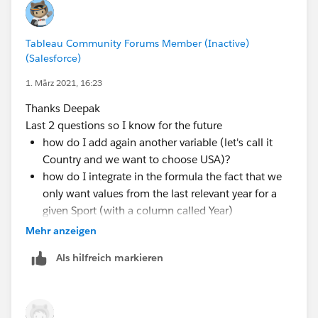
Tableau Community Forums Member (Inactive)
(Salesforce)
1. März 2021, 16:23
Thanks Deepak
Last 2 questions so I know for the future
how do I add again another variable (let's call it
Country and we want to choose USA)?
how do I integrate in the formula the fact that we
only want values from the last relevant year for a
given Sport (with a column called Year)
Mehr anzeigen
Sorry if it sounds basic, but these formula only work
Als hilfreich markieren
with a very particular formatting so it's not easy to use.