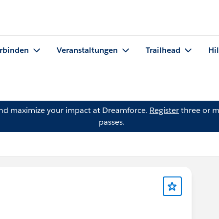
rbinden
Veranstaltungen
Trailhead
Hi
and maximize your impact at Dreamforce.
Register
three or m
passes.