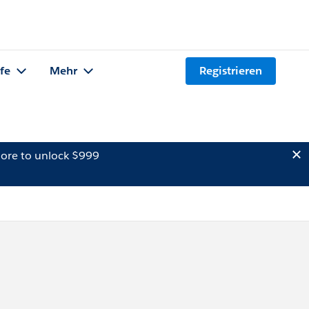
lfe
Mehr
Registrieren
ore to unlock $999