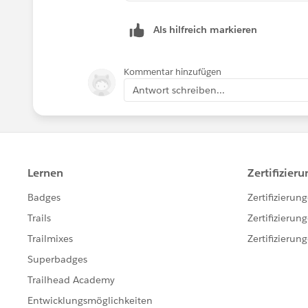
Als hilfreich markieren
Please see attached workbook. If this 
Kommentar hinzufügen
help others find the solution.
Antwort schreiben...
Thanks,
Mavis