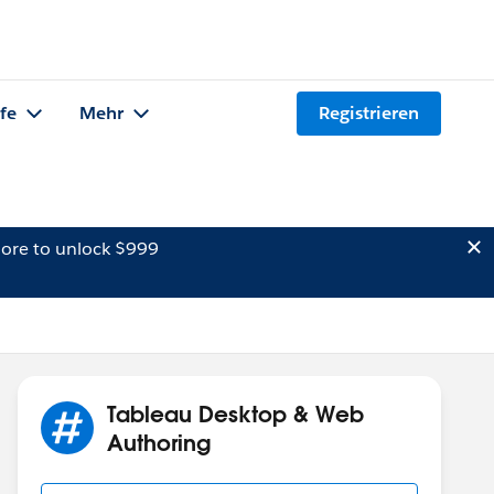
lfe
Mehr
Registrieren
ore to unlock $999
Tableau Desktop & Web
Authoring