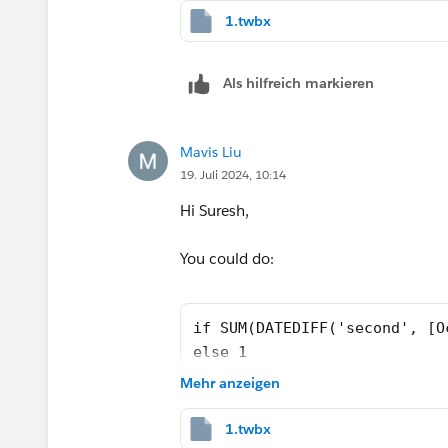
1.twbx
The file is also attached.
Best Regards,
Als hilfreich markieren
Yuki
-
p.s.: If you finds my answer helpful, pl
Mavis Liu
much!
19. Juli 2024, 10:14
Hi Suresh,
You could do:
if SUM(DATEDIFF('second', [O
else 1
end
Mehr anzeigen
1.twbx