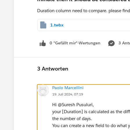
Duration column need to compare. please fin
1.twbx
0 "Gefällt mir"-Wertungen
3 Ant
3 Antworten
Paolo Marcellini
19. Juli 2024, 07:19
Hi @Suresh Pusuluri​,
your [Duration] is calculated as the di
the number of days.
You can create a new field to do what 