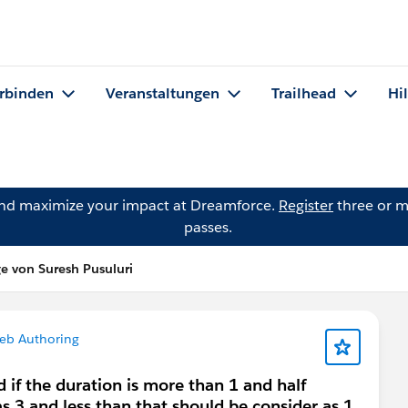
rbinden
Veranstaltungen
Trailhead
Hi
and maximize your impact at Dreamforce.
Register
three or m
passes.
ge von Suresh Pusuluri
eb Authoring
d if the duration is more than 1 and half
s 3 and less than that should be consider as 1.