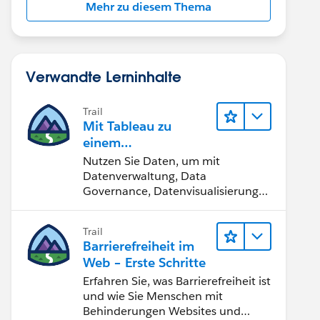
Mehr zu diesem Thema
Verwandte Lerninhalte
Trail
Mit Tableau zu
einem
datengestützten
Nutzen Sie Daten, um mit
Team werden
Datenverwaltung, Data
Governance, Datenvisualisierungs-
Tools, Daten-Storytelling und
Zusammenarbeit bessere
Trail
Geschäftsergebnisse zu erzielen.
Barrierefreiheit im
Web – Erste Schritte
Erfahren Sie, was Barrierefreiheit ist
und wie Sie Menschen mit
Behinderungen Websites und