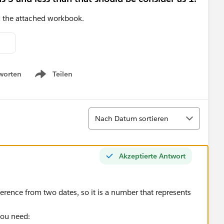
d the attached workbook.
worten
Teilen
Show menu
Sortieren
Nach Datum sortieren
Akzeptierte Antwort
fference from two dates, so it is a number that represents
you need: