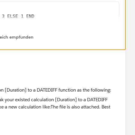
 3 ELSE 1 END
converted to days.
lfreich empfunden
ion to 1.5 minutes row by row and the aggregate.
tion first, you need to change the above formula as
on [Duration] to a DATEDIFF function as the following:
 THEN 3 ELSE 1 END