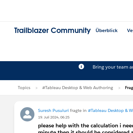
Trailblazer Community
Überblick
Ve
Bring your team 
Topics
#Tableau Desktop & Web Authoring
Fra
Suresh Pusuluri
fragte in
#Tableau Desktop & W
19. Juli 2024, 06:25
please help with the calculation i nee
minute then it should be considered a