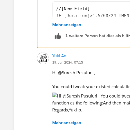
//[New Field]
IF [Duration]>1.5/60/24 THEN
Mehr anzeigen
// 1.5/60/24 is 1.5 minutes 
1 weitere Person hat dies als hi
This work if you want to compare durat
Yuki Ao
If you want, instead, to aggregate dura
19. Juli 2024, 07:15
follows:
Hi @Suresh Pusuluri​ ,
//[New Field]
You could tweak your existed calculati
IF SUM([Duration])>1.5/60/24
I hope this helps.
Regards,
Paolo
And then make a new calculation like:
Mehr anzeigen