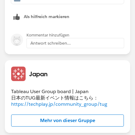
Als hilfreich markieren
Kommentar hinzufügen
Antwort schreiben...
・左端の「クリーニング2」の時点。ピボットして値を
Japan
全て縦持ちにした状態
Tableau User Group board | Japan
・その右上の「集計1」で四半期ごと、項目ごとに合計
日本のTUG最新イベント情報はこちら：
する
https://techplay.jp/community_group/tug
Mehr von dieser Gruppe
・上段右端の「ピボット4」の時点。項目が縦持ちなの
で横持ちにピボットし、計算で単価を追加。