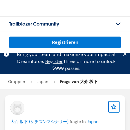
Trailblazer Community
Registrieren
Bring your team and maximize your impact at
Dreamforce.
Register
three or more to unlock
$999 passes.
Gruppen
Japan
Frage von 大介 坂下
大介 坂下 (シチズンマシナリー)
fragte in
Japan