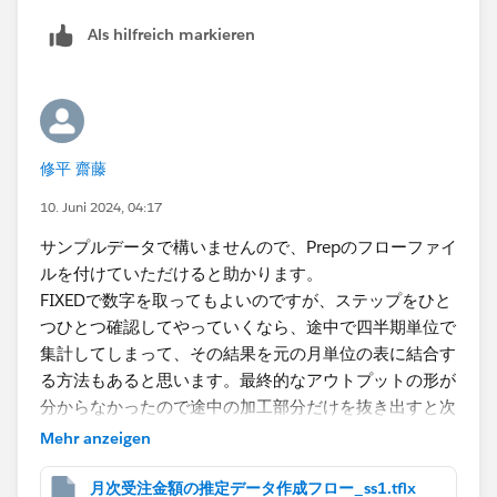
Als hilfreich markieren
修平 齋藤
10. Juni 2024, 04:17
サンプルデータで構いませんので、Prepのフローファイ
ルを付けていただけると助かります。
FIXEDで数字を取ってもよいのですが、ステップをひと
つひとつ確認してやっていくなら、途中で四半期単位で
集計してしまって、その結果を元の月単位の表に結合す
る方法もあると思います。最終的なアウトプットの形が
分からなかったので途中の加工部分だけを抜き出すと次
のような例になります。
Mehr anzeigen
月次受注金額の推定データ作成フロー_ss1.tflx