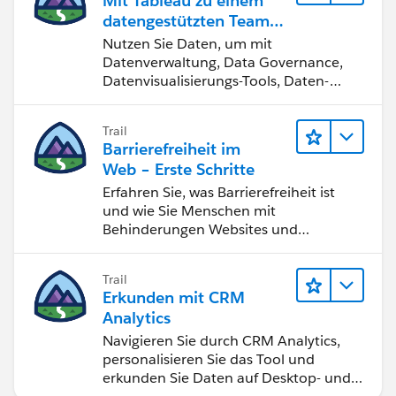
Mit Tableau zu einem
datengestützten Team
werden
Nutzen Sie Daten, um mit
Datenverwaltung, Data Governance,
Datenvisualisierungs-Tools, Daten-
Storytelling und Zusammenarbeit
bessere Geschäftsergebnisse zu
Trail
erzielen.
Barrierefreiheit im
Web – Erste Schritte
Erfahren Sie, was Barrierefreiheit ist
und wie Sie Menschen mit
Behinderungen Websites und
Anwendungen zugänglich machen.
Trail
Erkunden mit CRM
Analytics
Navigieren Sie durch CRM Analytics,
personalisieren Sie das Tool und
erkunden Sie Daten auf Desktop- und