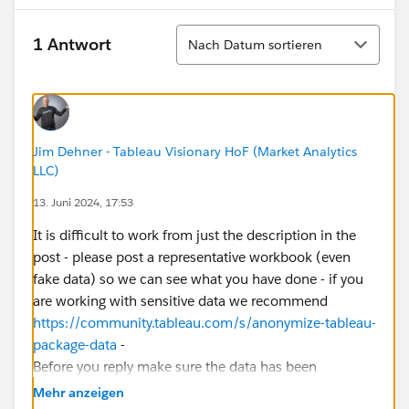
Sortieren
1 Antwort
Nach Datum sortieren
Jim Dehner - Tableau Visionary HoF (Market Analytics
LLC)
13. Juni 2024, 17:53
It is difficult to work from just the description in the
post - please post a representative workbook (even
fake data) so we can see what you have done - if you
are working with sensitive data we recommend
https://community.tableau.com/s/anonymize-tableau-
package-data
-
Before you reply make sure the data has been
extracted from any live D/B and the file is in a TWBX
Mehr anzeigen