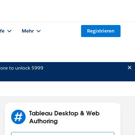
lfe
Mehr
Registrieren
ore to unlock $999
Tableau Desktop & Web
Authoring