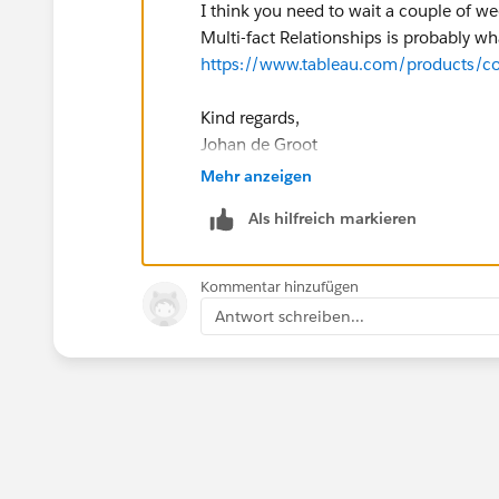
I think you need to wait a couple of we
Multi-fact Relationships is probably w
https://www.tableau.com/products/
Kind regards,
Johan de Groot
Mehr anzeigen
If this post resolves the question, woul
Als hilfreich markieren
This will help other users find the sa
answered questions.
Kommentar hinzufügen
Antwort schreiben...