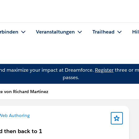
rbinden
Veranstaltungen
Trailhead
Hi
and maximize your impact at Dreamforce.
Register
three or m
passes.
ge von Richard Martinez
Web Authoring
d then back to 1