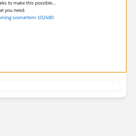
eks to make this possible...
hat you need:
coming-soon#item-102480
d you be so kind to "Select as Best"?.
me answer/resolution and help community keep track of