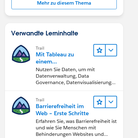
Mehr zu diesem Thema
Verwandte Lerninhalte
Trail
Mit Tableau zu
einem
datengestützten
Nutzen Sie Daten, um mit
Team werden
Datenverwaltung, Data
Governance, Datenvisualisierungs-
Tools, Daten-Storytelling und
Zusammenarbeit bessere
Trail
Geschäftsergebnisse zu erzielen.
Barrierefreiheit im
Web – Erste Schritte
Erfahren Sie, was Barrierefreiheit ist
und wie Sie Menschen mit
Behinderungen Websites und