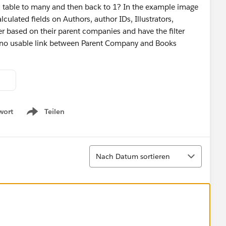
 1 table to many and then back to 1? In the example image
lculated fields on Authors, author IDs, Illustrators,
ilter based on their parent companies and have the filter
 is no usable link between Parent Company and Books
wort
Teilen
Show menu
Sortieren
Nach Datum sortieren