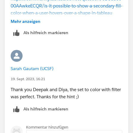
00AAwkeECQR/is-it-possible-to-show-a-secondary-fill-
color-when-a-user-hovers-over-a-shape-in-tableau
https://community.tableau.com/s/question/0D58b00
Mehr anzeigen
00A3yM5DCQU/adding-additional-shading-when-
Als hilfreich markieren
hovering-over-a-shape
Hope it helps,
Please mark as Select as Best if this resolved your
question, or Upvote if it helped.
Sarah Gautam (UCSF)
19. Sept. 2023, 16:21
Thank you Deepak and Diya, the set to color with filter
was perfect. Thanks for the hint ;)
Als hilfreich markieren
Kommentar hinzufügen