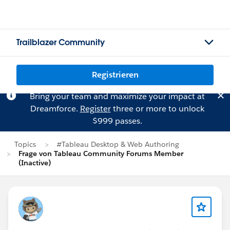
Trailblazer Community
Registrieren
Bring your team and maximize your impact at
Dreamforce.
Register
three or more to unlock
$999 passes.
Topics
#Tableau Desktop & Web Authoring
Frage von Tableau Community Forums Member
(Inactive)