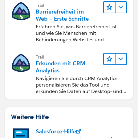
bessere Geschäftsergebnisse zu
Trail
erzielen.
Barrierefreiheit im
Web – Erste Schritte
Erfahren Sie, was Barrierefreiheit ist
und wie Sie Menschen mit
Behinderungen Websites und
Anwendungen zugänglich machen.
Trail
Erkunden mit CRM
Analytics
Navigieren Sie durch CRM Analytics,
personalisieren Sie das Tool und
erkunden Sie Daten auf Desktop- und
Mobilgeräten.
Weitere Hilfe
Salesforce-Hilfe