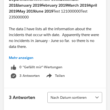
2018
January 2019
February 2019
March 2019
April
2019
May 2019
June 2019
Test 121000000Test
235000000
The data I have lists all the information about the
incidents that occur with date. Apparently there were
no incidents in January - June so far. so there is no
data there.
Mehr anzeigen
Any help would be appreciated.
0 "Gefällt mir"-Wertungen
Thanks,
3 Antworten
Teilen
Show menu
Sortieren
3 Antworten
Nach Datum sortieren