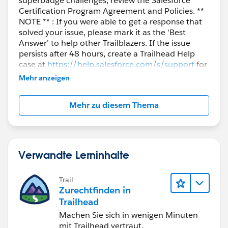
superbadge challenges, review the Salesforce
Certification Program Agreement and Policies. **
NOTE ** : If you were able to get a response that
solved your issue, please mark it as the 'Best
Answer' to help other Trailblazers. If the issue
persists after 48 hours, create a Trailhead Help
case at
https://help.salesforce.com/s/support
for
further assistance.
Mehr anzeigen
Mehr zu diesem Thema
Verwandte Lerninhalte
Trail
Zurechtfinden in
Trailhead
Machen Sie sich in wenigen Minuten
mit Trailhead vertraut.