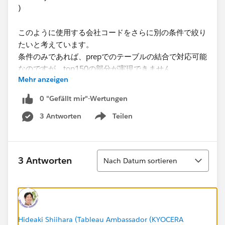
)
このように使用する会社コードをさらに別の条件で絞り
たいと考えています。
条件のみであれば、prepでのテーブルの結合で対応可能
なのですが、top150の部分が実現できません。
Mehr anzeigen
Cloudではprepでのソート絞りが実現できないのは仕様
でしょうか？
0 "Gefällt mir"-Wertungen
3 Antworten
Teilen
またこのような場合に、どのように対処すべきか案がご
Show menu
ざいましたらご教示いただけますと幸いです
Sortieren
3 Antworten
Nach Datum sortieren
Hideaki Shiihara (Tableau Ambassador (KYOCERA