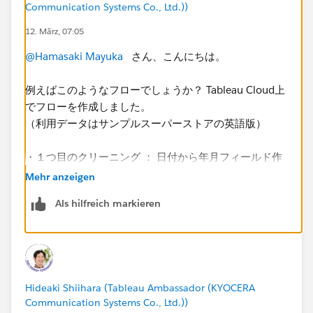
Communication Systems Co., Ltd.))
12. März, 07:05
@Hamasaki Mayuka
さん、こんにちは。
例えばこのようなフローでしょうか？ Tableau Cloud上
でフローを作成しました。
（利用データはサンプルスーパーストアの英語版）
・１つ目のクリーニング ： 日付から年月フィールド作
成
Mehr anzeigen
・２つ目の集計 ： 必要なカラムのみに集計
Als hilfreich markieren
・３つ目のクリーニング ： 条件でフィルタ、ランク関
数で処理、ランク番号でフィルタ。
Hideaki Shiihara (Tableau Ambassador (KYOCERA
Communication Systems Co., Ltd.))