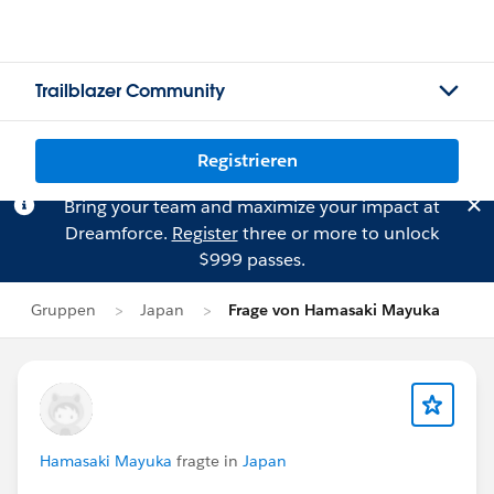
Trailblazer Community
Registrieren
Bring your team and maximize your impact at
Dreamforce.
Register
three or more to unlock
$999 passes.
Gruppen
Japan
Frage von Hamasaki Mayuka
Hamasaki Mayuka
fragte in
Japan