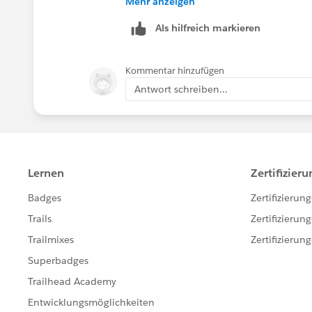
Mehr anzeigen
Web-to-Lead is simpler for this use ca
Als hilfreich markieren
more flexibility.
Kommentar hinzufügen
Antwort schreiben...