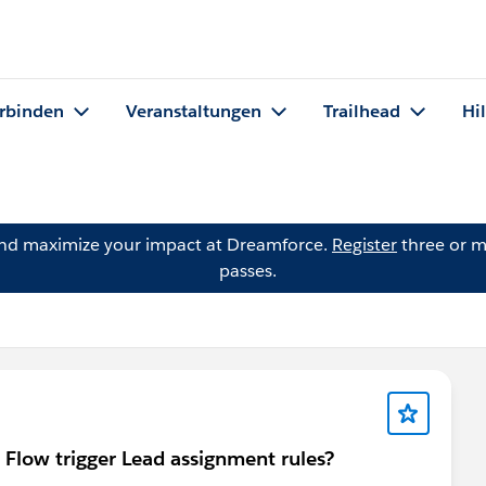
rbinden
Veranstaltungen
Trailhead
Hi
and maximize your impact at Dreamforce.
Register
three or m
passes.
 Flow trigger Lead assignment rules?