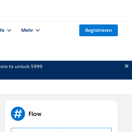
lfe
Mehr
Registrieren
ore to unlock $999
Flow