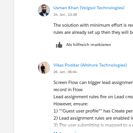
Usman Khan (Volgsol Technologies)
24. Jan., 13:38
The solution with minimum effort is r
rules are already set up then they will
Als hilfreich markieren
Vikas Poddar (Allshore Technologies)
26. Jan., 06:04
Screen Flow can trigger lead assignment
record in Flow.
Lead assignment rules fire on Lead cre
However, ensure:
1) **Guest user profile** has Create p
2) Lead assignment rules are enabled i
3) The user submitting is mapped to a