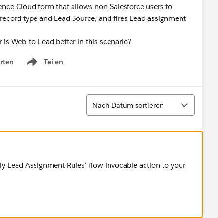
ience Cloud form that allows non-Salesforce users to
ic record type and Lead Source, and fires Lead assignment
 is Web-to-Lead better in this scenario?
rten
Teilen
Show menu
Sortieren
Nach Datum sortieren
ply Lead Assignment Rules' flow invocable action to your