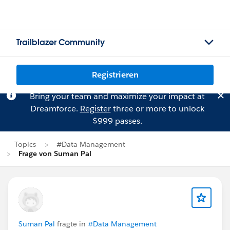
Trailblazer Community
Registrieren
Bring your team and maximize your impact at
Dreamforce.
Register
three or more to unlock
$999 passes.
Topics
#Data Management
Frage von Suman Pal
Suman Pal
fragte in
#Data Management