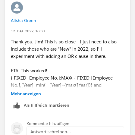
Alisha Green
12. Dez. 2022, 18:30
Thank you, Jim! This is so close-- I just need to also
include those who are "New" in 2022, so I'll
experiment with adding an OR clause in there.
ETA: This worked!
{ FIXED [Employee No.]:MAX( { FIXED [Employee
No.],[Year]: min( [Year]={max([Year])} and
([Active]="Y" OR [Active]="New" ))})}
Mehr anzeigen
Als hilfreich markieren
Thank you!!
Kommentar hinzufügen
Antwort schreiben...