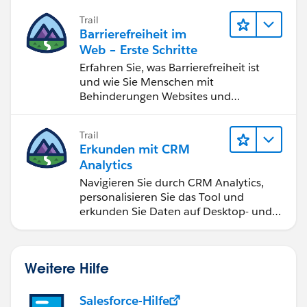
bessere Geschäftsergebnisse zu
Trail
erzielen.
Barrierefreiheit im
Web – Erste Schritte
Erfahren Sie, was Barrierefreiheit ist
und wie Sie Menschen mit
Behinderungen Websites und
Anwendungen zugänglich machen.
Trail
Erkunden mit CRM
Analytics
Navigieren Sie durch CRM Analytics,
personalisieren Sie das Tool und
erkunden Sie Daten auf Desktop- und
Mobilgeräten.
Weitere Hilfe
Salesforce-Hilfe