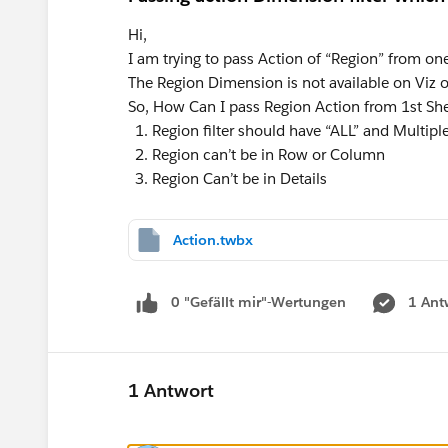
Hi,
I am trying to pass Action of “Region” from one
The Region Dimension is not available on Viz or
So, How Can I pass Region Action from 1st Sh
Region filter should have “ALL” and Multipl
Region can’t be in Row or Column
Region Can’t be in Details
Action.twbx
0 "Gefällt mir"-Wertungen
1 Ant
1 Antwort