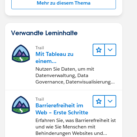
Mehr zu diesem Thema
Verwandte Lerninhalte
Trail
Mit Tableau zu
einem
datengestützten
Nutzen Sie Daten, um mit
Team werden
Datenverwaltung, Data
Governance, Datenvisualisierungs-
Tools, Daten-Storytelling und
Zusammenarbeit bessere
Trail
Geschäftsergebnisse zu erzielen.
Barrierefreiheit im
Web – Erste Schritte
Erfahren Sie, was Barrierefreiheit ist
und wie Sie Menschen mit
Behinderungen Websites und