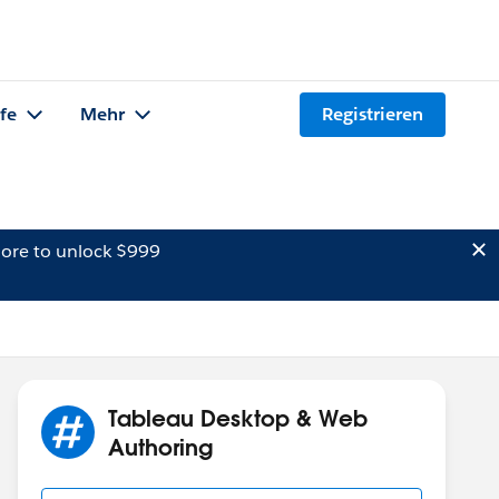
lfe
Mehr
Registrieren
ore to unlock $999
Tableau Desktop & Web
Authoring