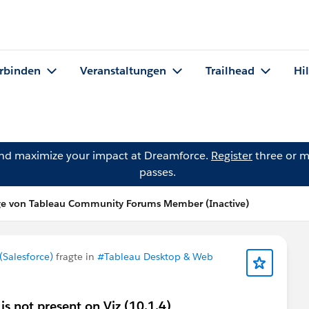
rbinden
Veranstaltungen
Trailhead
Hi
and maximize your impact at Dreamforce.
Register
three or m
passes.
ge von Tableau Community Forums Member (Inactive)
Salesforce)
fragte in
#Tableau Desktop & Web
is not present on Viz (10.1.4)