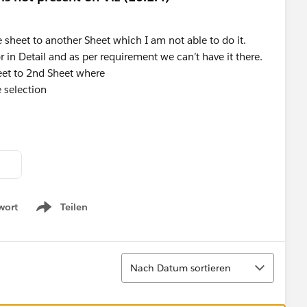
 sheet to another Sheet which I am not able to do it.
 in Detail and as per requirement we can’t have it there.
eet to 2nd Sheet where
e selection
wort
Teilen
Show menu
Sortieren
Nach Datum sortieren