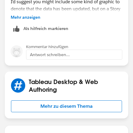
I'd suggest you might include some kind of graphic to
denote that the data has been updated, but on a Story
this will be a manual inclusion.
Mehr anzeigen
Als hilfreich markieren
HTH
Peter
Kommentar hinzufügen
Antwort schreiben...
Tableau Desktop & Web
Authoring
Mehr zu diesem Thema