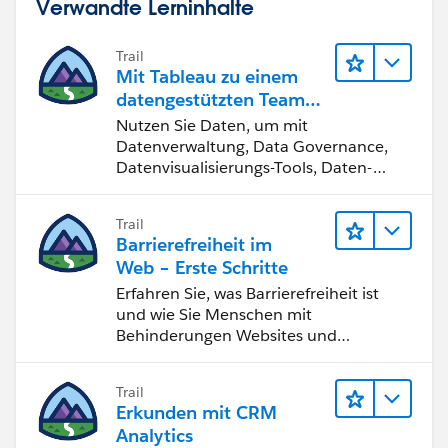
Verwandte Lerninhalte
Trail
Mit Tableau zu einem
datengestützten Team
werden
Nutzen Sie Daten, um mit
Datenverwaltung, Data Governance,
Datenvisualisierungs-Tools, Daten-
Storytelling und Zusammenarbeit
bessere Geschäftsergebnisse zu
Trail
erzielen.
Barrierefreiheit im
Web – Erste Schritte
Erfahren Sie, was Barrierefreiheit ist
und wie Sie Menschen mit
Behinderungen Websites und
Anwendungen zugänglich machen.
Trail
Erkunden mit CRM
Analytics