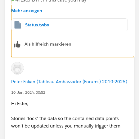
Mehr anzeigen
Status.twbx
Take into account, line 2 is to show the ticket initial
Als hilfreich markieren
status. Attached you will find the workbook.
If this post resolves the question, would you be so
kind to "Select as Best"?. This will help other users find
the same answer/resolution and help community keep
Peter Fakan (Tableau Ambassador (Forums) 2019-2025)
track of answered questions. Thank you.
10. Jan. 2024, 00:52
Regards,
Hi Ester,
Diego Martinez
Stories 'lock' the data so the contained data points
Tableau Visionary and Forums Ambassador
won't be updated unless you manually trigger them.