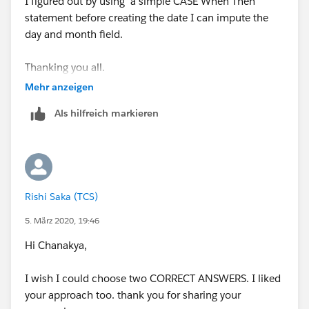
I figured out by using a simple CASE When Then
statement before creating the date I can impute the
day and month field.
Thanking you all.
Mehr anzeigen
Regards,
Als hilfreich markieren
Rishi Saka
Rishi Saka (TCS)
5. März 2020, 19:46
Hi Chanakya,
I wish I could choose two CORRECT ANSWERS. I liked
your approach too. thank you for sharing your