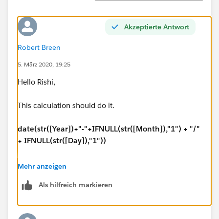
Akzeptierte Antwort
Robert Breen
5. März 2020, 19:25
Hello Rishi,
This calculation should do it.
date(str([Year])+"-"+IFNULL(str([Month]),"1") + "/"
+ IFNULL(str([Day]),"1"))
Hope this helps! See Attached.
Mehr anzeigen
Please mark this answer as correct or helpful if it helps
Als hilfreich markieren
solve your question.
Robert Breen