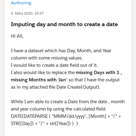
Authoring
5. März 2020, 18:57
Imputing day and month to create a date
Hi All,
I have a dataset which has Day, Month, and Year
column with some missing values.
I would like to create a date field out of it.
I also would like to replace the
missing Days with 1
,
missing Months with ‘Jan’
so that I have the output
as in my attached file Date Create(Output).
While I am able to create a Date from the date , month
and year column by using the calculated field
DATE(DATEPARSE ( "MMM/dd/yyyy", [Month] + "/" +
STR([Day]) + "/" + str([Year]) ) )