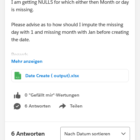
I am getting NULLS for which either then Month or day
is missing.
Please advise as to how should I impute the missing
day with 1 and missing month with Jan before creating
the date.
Regards,
Mehr anzeigen
Rishi Saka
Date Create ( output).xlsx
0 "Gefällt mir"-Wertungen
6 Antworten
Teilen
Show menu
Sortieren
6 Antworten
Nach Datum sortieren