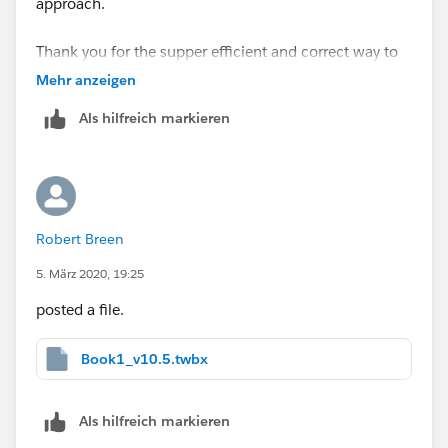
approach.
Thank you for the supper efficient and correct way to
approach the question.
Mehr anzeigen
Als hilfreich markieren
Regards,
Rishi Saka
Robert Breen
5. März 2020, 19:25
posted a file.
Book1_v10.5.twbx
Als hilfreich markieren