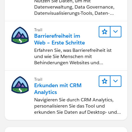
Nutzen Sie Daten, um mit
Datenverwaltung, Data Governance,
Datenvisualisierungs-Tools, Daten-
Storytelling und Zusammenarbeit
bessere Geschäftsergebnisse zu
Trail
erzielen.
Barrierefreiheit im
Web – Erste Schritte
Erfahren Sie, was Barrierefreiheit ist
und wie Sie Menschen mit
Behinderungen Websites und
Anwendungen zugänglich machen.
Trail
Erkunden mit CRM
Analytics
Navigieren Sie durch CRM Analytics,
personalisieren Sie das Tool und
erkunden Sie Daten auf Desktop- und
Mobilgeräten.