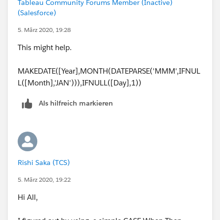
Tableau Community Forums Member (Inactive)
(Salesforce)
5. März 2020, 19:28
This might help.
MAKEDATE([Year],MONTH(DATEPARSE('MMM',IFNUL
L([Month],'JAN'))),IFNULL([Day],1))
Als hilfreich markieren
Rishi Saka (TCS)
5. März 2020, 19:22
Hi All,