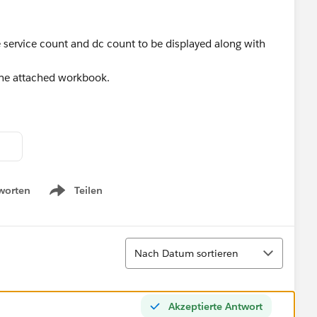
 service count and dc count to be displayed along with
 the attached workbook.
worten
Teilen
Show menu
Sortieren
Nach Datum sortieren
Akzeptierte Antwort