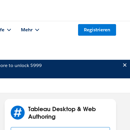
lfe
Mehr
Registrieren
ore to unlock $999
Tableau Desktop & Web
Authoring