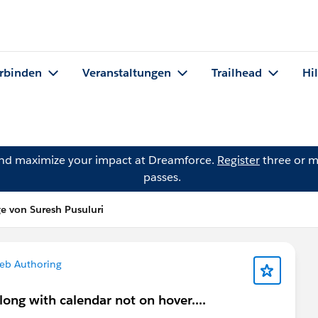
rbinden
Veranstaltungen
Trailhead
Hi
and maximize your impact at Dreamforce.
Register
three or m
passes.
ge von Suresh Pusuluri
eb Authoring
long with calendar not on hover....