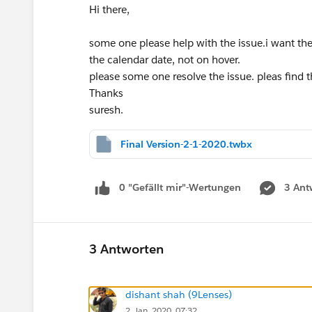
Hi there,
some one please help with the issue.i want the
the calendar date, not on hover.
please some one resolve the issue. pleas find
Thanks
suresh.
Final Version-2-1-2020.twbx
0 "Gefällt mir"-Wertungen
3 Ant
3 Antworten
dishant shah (9Lenses)
2. Jan. 2020, 07:32