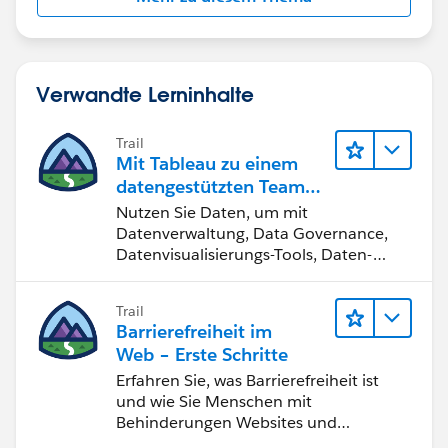
Verwandte Lerninhalte
Trail
Mit Tableau zu einem
datengestützten Team
werden
Nutzen Sie Daten, um mit
Datenverwaltung, Data Governance,
Datenvisualisierungs-Tools, Daten-
Storytelling und Zusammenarbeit
bessere Geschäftsergebnisse zu
Trail
erzielen.
Barrierefreiheit im
Web – Erste Schritte
Erfahren Sie, was Barrierefreiheit ist
und wie Sie Menschen mit
Behinderungen Websites und
Anwendungen zugänglich machen.