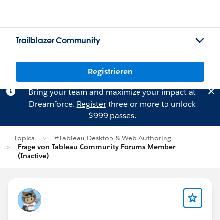
Trailblazer Community
Registrieren
Bring your team and maximize your impact at
Dreamforce.
Register
three or more to unlock
$999 passes.
Topics
#Tableau Desktop & Web Authoring
Frage von Tableau Community Forums Member
(Inactive)