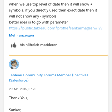
when we use top level of date then it will show +
symbols. if you directly used then exact date then it
will not show any - symbols.
better idea is to go with parameter.
https://public.tableau.com/profile/sankarmagesh#!/v
izhome/Yearmonthquarterdayselectionwithparameteri
Mehr anzeigen
nsingeldashboard_0/Dashboard1
Als hilfreich markieren
Thanks
ankar
Tableau Community Forums Member (Inactive)
(Salesforce)
29. Mai 2015, 07:20
Thank You,
Sankar,