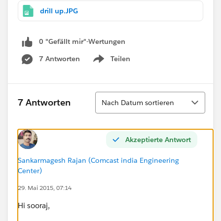
drill up.JPG
0 "Gefällt mir"-Wertungen
7 Antworten
Teilen
Show menu
Sortieren
7 Antworten
Nach Datum sortieren
Akzeptierte Antwort
Sankarmagesh Rajan (Comcast india Engineering
Center)
29. Mai 2015, 07:14
Hi sooraj,