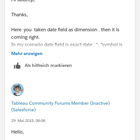
Thanks,
Here you taken date field as dimension . then it is
coming right.
In my scenario date field is exact date . "- "symbol is
not coming at the top .I attached a screenshot?
Mehr anzeigen
Als hilfreich markieren
Tableau Community Forums Member (Inactive)
(Salesforce)
29. Mai 2015, 06:06
Hello,