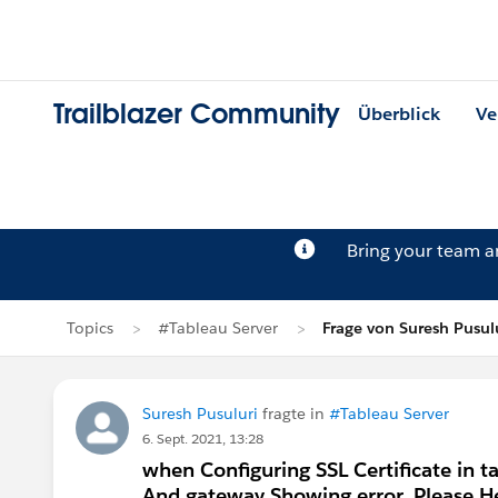
Trailblazer Community
Überblick
Ve
Bring your team 
Topics
#Tableau Server
Frage von Suresh Pusul
Suresh Pusuluri
fragte in
#Tableau Server
6. Sept. 2021, 13:28
when Configuring SSL Certificate in t
And gateway Showing error. Please H