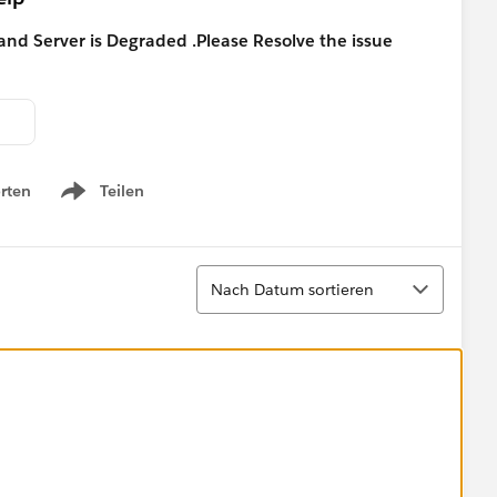
and Server is Degraded .Please Resolve the issue
rten
Teilen
Show menu
Sortieren
Nach Datum sortieren