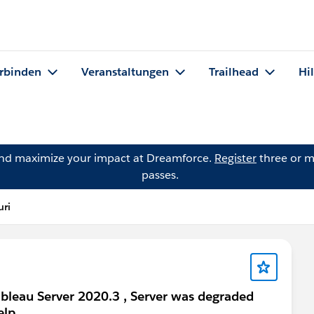
rbinden
Veranstaltungen
Trailhead
Hi
and maximize your impact at Dreamforce.
Register
three or m
passes.
uri
ableau Server 2020.3 , Server was degraded
elp