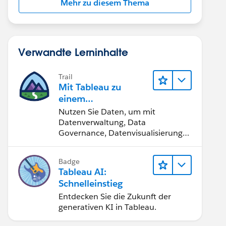
Mehr zu diesem Thema
Verwandte Lerninhalte
Trail
Mit Tableau zu
einem
datengestützten
Nutzen Sie Daten, um mit
Team werden
Datenverwaltung, Data
Governance, Datenvisualisierungs-
Tools, Daten-Storytelling und
Zusammenarbeit bessere
Badge
Geschäftsergebnisse zu erzielen.
Tableau AI:
Schnelleinstieg
Entdecken Sie die Zukunft der
generativen KI in Tableau.