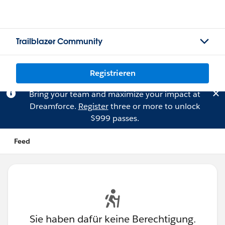
Trailblazer Community
Registrieren
Bring your team and maximize your impact at
Dreamforce.
Register
three or more to unlock
$999 passes.
Feed
Sie haben dafür keine Berechtigung.