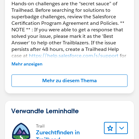
Hands-on challenges are the “secret sauce” of
Trailhead. Before searching for solutions to
superbadge challenges, review the Salesforce
Certification Program Agreement and Policies. **
NOTE ** : If you were able to get a response that
solved your issue, please mark it as the 'Best
Answer' to help other Trailblazers. If the issue
persists after 48 hours, create a Trailhead Help
case at
https://help.salesforce.com/s/support
for
further assistance.
Mehr anzeigen
Mehr zu diesem Thema
Verwandte Lerninhalte
Trail
Zurechtfinden in