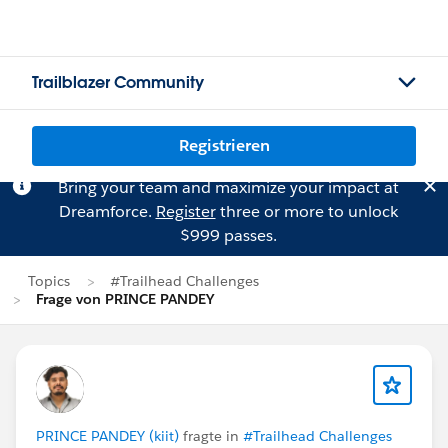
Trailblazer Community
Registrieren
Bring your team and maximize your impact at
Dreamforce.
Register
three or more to unlock
$999 passes.
Topics
#Trailhead Challenges
Frage von PRINCE PANDEY
PRINCE PANDEY (kiit)
fragte in
#Trailhead Challenges