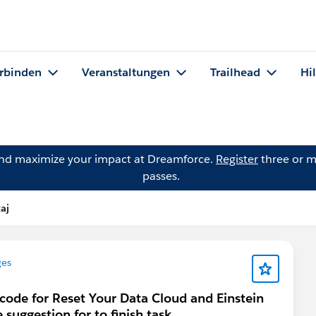
rbinden
Veranstaltungen
Trailhead
Hi
and maximize your impact at Dreamforce.
Register
three or m
passes.
aj
ges
scode for Reset Your Data Cloud and Einstein
suggestion for to finish task