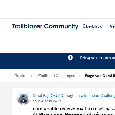
Trailblazer Community
Überblick
Ve
Bring your team 
Topics
#Trailhead Challenges
Frage von Dorai R
Dorai Raj (OKULO)
fragte in
#Trailhead Challen
22. Okt. 2025, 04:15
i am unable receive mail to reset pas
AI Playground Password.plz give some 