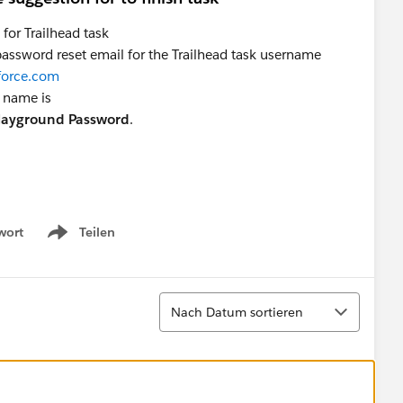
for Trailhead task
 password reset email for the Trailhead task username
force.com
k name is
Playground Password
.
wort
Teilen
Show menu
Sortieren
Nach Datum sortieren