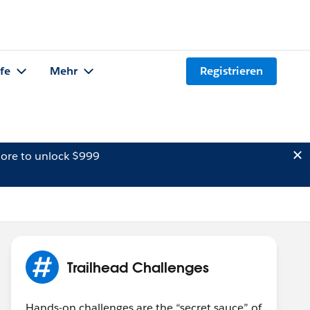
lfe
Mehr
Registrieren
ore to unlock $999
Trailhead Challenges
Hands-on challenges are the “secret sauce” of