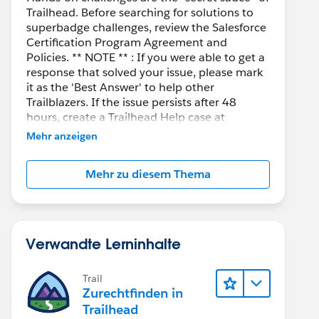
Trailhead. Before searching for solutions to
superbadge challenges, review the Salesforce
Certification Program Agreement and
Policies. ** NOTE ** : If you were able to get a
response that solved your issue, please mark
it as the 'Best Answer' to help other
Trailblazers. If the issue persists after 48
hours, create a Trailhead Help case at
https://help.salesforce.com/s/support
for
Mehr anzeigen
further assistance.
Mehr zu diesem Thema
Verwandte Lerninhalte
Trail
Zurechtfinden in
Trailhead