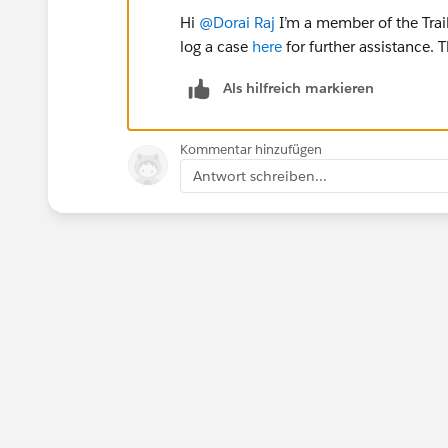
Hi
@Dorai Raj
I’m a member of the Trai
log a case
here
for further assistance. 
Als hilfreich markieren
Kommentar hinzufügen
Antwort schreiben...