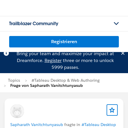
Trailblazer Community
Registrieren
Bring your team and maximize your impact at
Dreamforce.
Register
three or more to unlock
$999 passes.
Topics
#Tableau Desktop & Web Authoring
Frage von Sapharath Vanitchtunyasub
Sapharath Vanitchtunyasub
fragte in
#Tableau Desktop