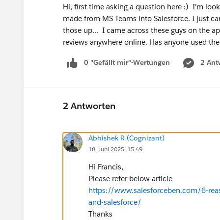
Hi, first time asking a question here :) I'm look
made from MS Teams into Salesforce. I just can
those up... I came across these guys on the a
reviews anywhere online. Has anyone used 
0 "Gefällt mir"-Wertungen
2 Ant
2 Antworten
Abhishek R (Cognizant)
18. Juni 2025, 15:49
Hi Francis,
Please refer below article
https://www.salesforceben.com/6-rea
and-salesforce/
Thanks