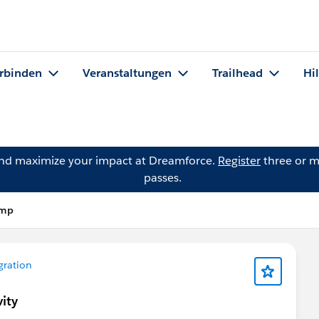
rbinden
Veranstaltungen
Trailhead
Hi
and maximize your impact at Dreamforce.
Register
three or m
passes.
amp
gration
vity