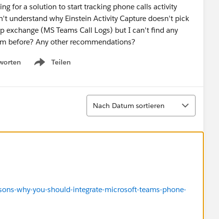
ing for a solution to start tracking phone calls activity
't understand why Einstein Activity Capture doesn't pick
pp exchange (MS Teams Call Logs) but I can't find any
them before? Any other recommendations?
worten
Teilen
Show menu
Sortieren
Nach Datum sortieren
sons-why-you-should-integrate-microsoft-teams-phone-