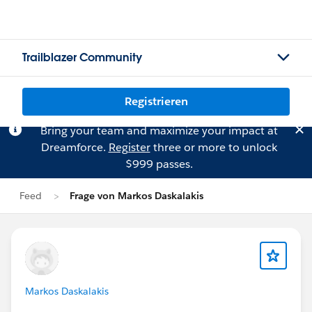
Trailblazer Community
Registrieren
Bring your team and maximize your impact at
Dreamforce.
Register
three or more to unlock
$999 passes.
Feed
Frage von Markos Daskalakis
Markos Daskalakis