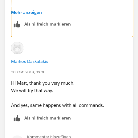
--
./mule -installLicense ~/license.lic
Mehr anzeigen
--
Als hilfreich markieren
Also, do other commands behave in the same way as
per:
https://help.mulesoft.com/s/article/How-to-
Apply-Your-MuleEE-License
Markos Daskalakis
30. Okt. 2019, 09:36
Hi Matt, thank you very much.
We will try that way.
And yes, same happens with all commands.
Als hilfreich markieren
Kommentar hinzufügen