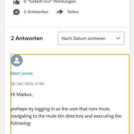
0 "Gefällt mir"-Wertungen
2 Antworten
Teilen
Show menu
Sortieren
2 Antworten
Nach Datum sortieren
Matt Jones
28. Okt. 2019, 17:06
Hi Markos,
perhaps try logging in as the user that runs mule,
navigating to the mule bin directory and executing the
following: