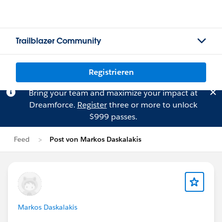
Trailblazer Community
Registrieren
Bring your team and maximize your impact at
Dreamforce.
Register
three or more to unlock
$999 passes.
Feed
Post von Markos Daskalakis
Markos Daskalakis