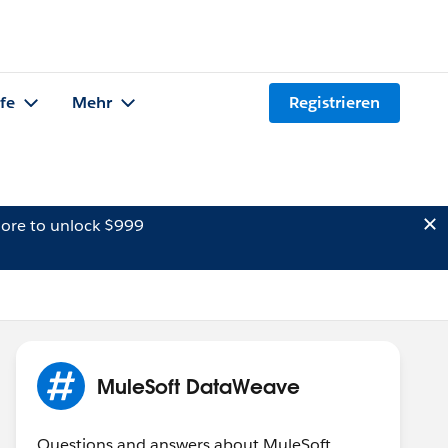
lfe
Mehr
Registrieren
ore to unlock $999
MuleSoft DataWeave
Questions and answers about MuleSoft