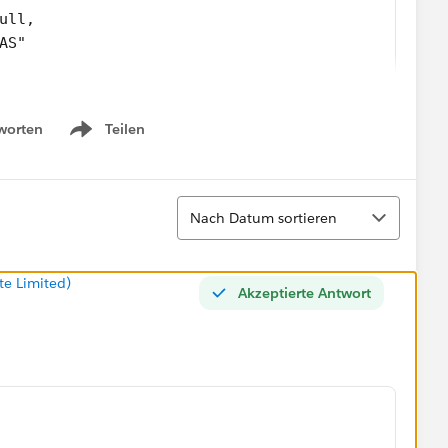
ull,
AS"
ull,
worten
Teilen
AS"
Show menu
Sortieren
Nach Datum sortieren
te Limited)
Akzeptierte Antwort
2022-05-06",
A0"