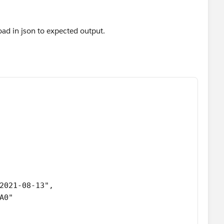
oad in json to expected output.
2021-08-13",
A0"