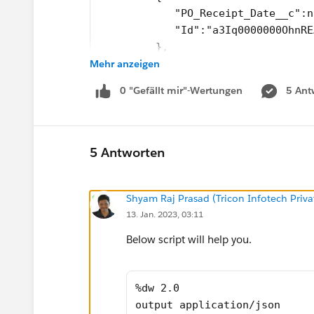
            "PO_Receipt_Date__c":n
            "Id":"a3Iq0000000OhnRE
         },
Mehr anzeigen
         {
            "PO_Receipt_Date__c":n
0 "Gefällt mir"-Wertungen
5 Ant
            "Id":"a3Iq0000000OhnWE
         }
      ]
   },
5 Antworten
   {
      "bea_order":[
Shyam Raj Prasad (Tricon Infotech Priva
         {
13. Jan. 2023, 03:11
            "PO_Receipt_Date__c":"
            "Id":"a3I1T000003E6SOU
Below script will help you.
         }
      ]
   },
%dw 2.0
   {
output application/json