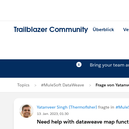
Trailblazer Community
Überblick
Ve
Bring your team 
Topics
#MuleSoft DataWeave
Frage von Yatanv
Yatanveer Singh (Thermofisher)
fragte in
#Mule
13. Jan. 2023, 01:30
Need help with dataweave map funct