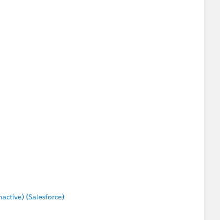
)
null) map () -> {
ctive) (Salesforce)