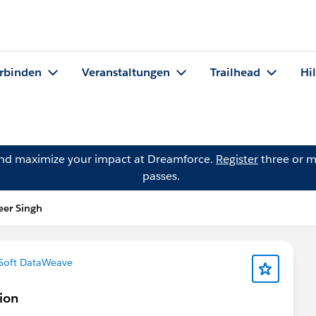
rbinden
Veranstaltungen
Trailhead
Hi
and maximize your impact at Dreamforce.
Register
three or m
passes.
eer Singh
Soft DataWeave
ion