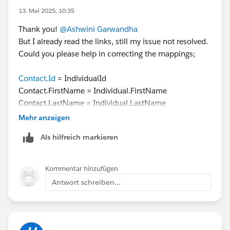
13. Mai 2025, 10:35
Thank you!
@Ashwini Garwandha
But I already read the links, still my issue not resolved.
Could you please help in correcting the mappings;
Contact.Id
= IndividualId
Contact.FirstName = Individual.FirstName
Contact.LastName = Individual.LastName
Contact.Email= Contact Point Email.EmailAddress
Mehr anzeigen
Als hilfreich markieren
Kommentar hinzufügen
Antwort schreiben...