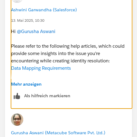
Ashwini Garwandha (Salesforce)
13. Mai 2025, 10:30
Hi
@Gurusha Aswani
Please refer to the following help articles, which could
provide some insights into the issue you're
encountering while creating identity resolution:
Data Mapping Requirements
Identity Resolution Rulesets
Mehr anzeigen
Als hilfreich markieren
Hope this helps. Thanks!
Gurusha Aswani (Metacube Software Pvt. Ltd.)