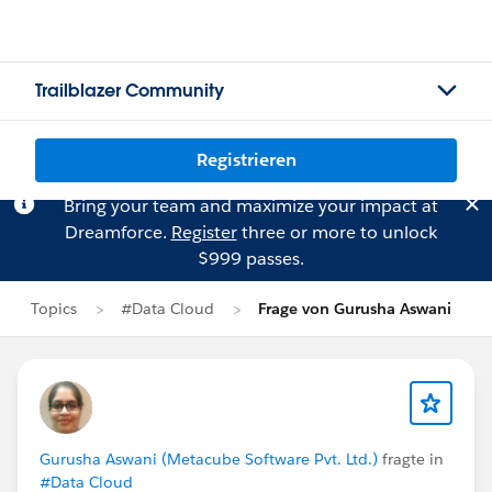
Trailblazer Community
Registrieren
Bring your team and maximize your impact at
Dreamforce.
Register
three or more to unlock
$999 passes.
Topics
#Data Cloud
Frage von Gurusha Aswani
Gurusha Aswani (Metacube Software Pvt. Ltd.)
fragte in
#Data Cloud