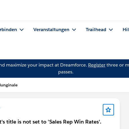
rbinden
Veranstaltungen
Trailhead
Hi
and maximize your impact at Dreamforce.
Register
three or m
passes.
Hunginale
s
s title is not set to 'Sales Rep Win Rates'.