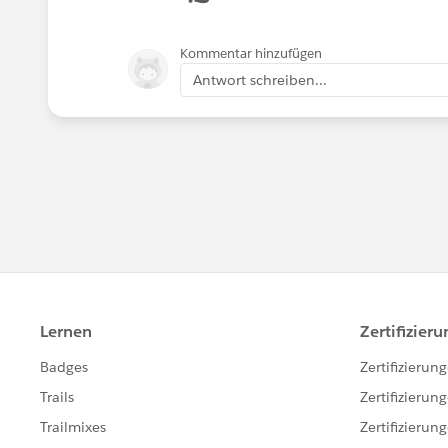
Thank You!
Kommentar hinzufügen
++TrailheadHelpFollowUp
Antwort schreiben...