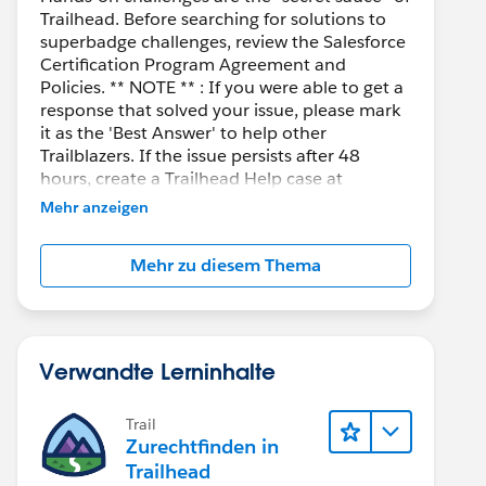
Trailhead. Before searching for solutions to
superbadge challenges, review the Salesforce
Certification Program Agreement and
Policies. ** NOTE ** : If you were able to get a
response that solved your issue, please mark
it as the 'Best Answer' to help other
Trailblazers. If the issue persists after 48
hours, create a Trailhead Help case at
https://help.salesforce.com/s/support
for
Mehr anzeigen
further assistance.
Mehr zu diesem Thema
Verwandte Lerninhalte
Trail
Zurechtfinden in
Trailhead