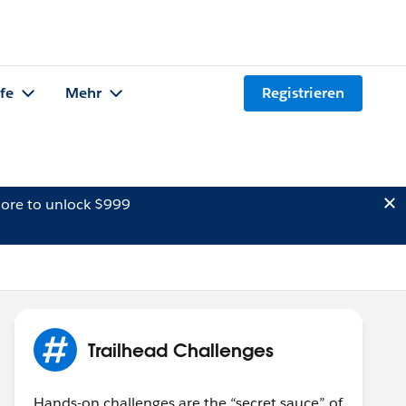
lfe
Mehr
Registrieren
ore to unlock $999
Trailhead Challenges
Hands-on challenges are the “secret sauce” of