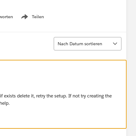
worten
Teilen
Show menu
Sortieren
Nach Datum sortieren
f exists delete it, retry the setup. If not try creating the
help.