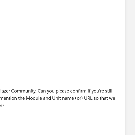
blazer Community. Can you please confirm if you're still
se mention the Module and Unit name (or) URL so that we
er?
se mark the appropriate response as "Best Answer” or post
ng this issue? So that it can help the other Trailblazers.