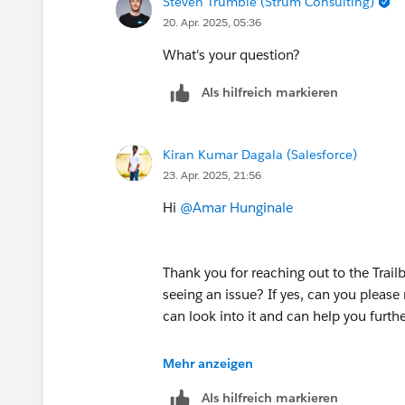
Steven Trumble (Strum Consulting)
20. Apr. 2025, 05:36
What's your question?
Als hilfreich markieren
Kiran Kumar Dagala (Salesforce)
23. Apr. 2025, 21:56
Hi
@Amar Hunginale
Thank you for reaching out to the Trail
seeing an issue? If yes, can you plea
can look into it and can help you furth
If your issue is resolved, can you plea
Mehr anzeigen
the resolution that helped you in resolvi
Als hilfreich markieren