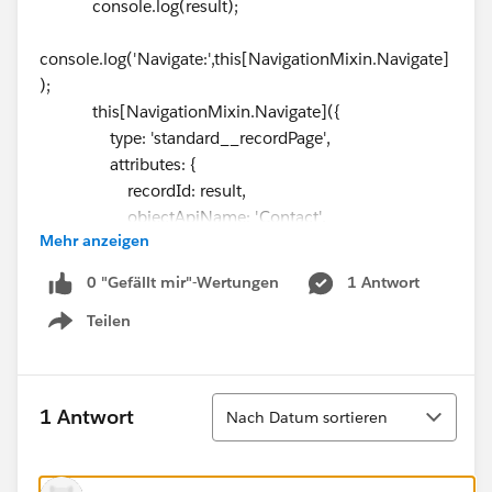
console.log(result);
console.log('Navigate:',this[NavigationMixin.Navigate]
);
this[NavigationMixin.Navigate]({
type: 'standard__recordPage',
attributes: {
recordId: result,
objectApiName: 'Contact',
Mehr anzeigen
actionName: 'view'
}
0 "Gefällt mir"-Wertungen
1 Antwort
});
Teilen
})
Show menu
.catch(error => {
console.log(error);
})
Sortieren
1 Antwort
Nach Datum sortieren
]
@* Salesforce Developers *