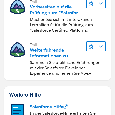
Trail
} else {
Vorbereiten auf die
console.error('No Contact ID returned');
Prüfung zum "Salesforce
}
Certified Platform
Machen Sie sich mit interaktiven
})
Developer"
Lernhilfen fit für die Prüfung zum
.catch(error => {
"Salesforce Certified Platform
console.error(error);
Developer".
});
Trail
}
Weiterführende
if this resolve you query , Please mark as helpful.
Informationen zu
Thanks.
Salesforce-
Sammeln Sie praktische Erfahrungen
}
Entwicklungstools und -
mit der Salesforce Developer
konzepten
Experience und lernen Sie Apex-
Grundlagen.
Weitere Hilfe
Salesforce-Hilfe
In der Salesforce-Hilfe erhalten Sie