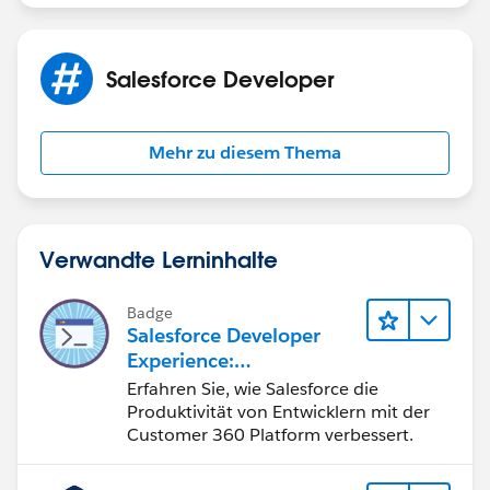
import { NavigationMixin } from
'lightning/navigation';
import your class here
Salesforce Developer
export default class YourComponent extends
NavigationMixin(LightningElement) {
Mehr zu diesem Thema
handlebtnclick(event) {
getcontactid({ fullname:
this.customerdata.FullName })
.then((result) => {
Verwandte Lerninhalte
if (result) {
this[NavigationMixin.Navigate]({
Badge
type: 'standard__recordPage',
Salesforce Developer
attributes: {
Experience:
recordId: result,
Schnelleinstieg
Erfahren Sie, wie Salesforce die
objectApiName: 'Contact',
Produktivität von Entwicklern mit der
actionName: 'view'
Customer 360 Platform verbessert.
}
});