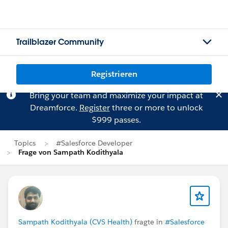
Trailblazer Community
Registrieren
Bring your team and maximize your impact at
Dreamforce.
Register
three or more to unlock
$999 passes.
Topics
#Salesforce Developer
Frage von Sampath Kodithyala
Sampath Kodithyala (CVS Health)
fragte in
#Salesforce