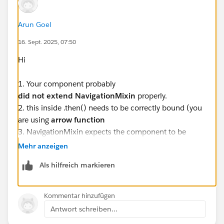
Arun Goel
16. Sept. 2025, 07:50
Hi
1. Your component probably
did not extend NavigationMixin
properly.
2. this inside .then() needs to be correctly bound (you
are using
arrow function
3. NavigationMixin expects the component to be
properly initialized when calling navigate.
Mehr anzeigen
Als hilfreich markieren
Please follow this documentation link:-
https://developer.salesforce.com/docs/platform/lwc/
guide/use-navigate-page-types.html
Kommentar hinzufügen
Antwort schreiben...
import { LightningElement } from 'lwc';