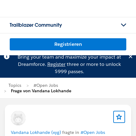
Trailblazer Community
Registrieren
Bring your team and maximize your impact at
Dreamforce.
Register
three or more to unlock
$999 passes.
Topics
#Open Jobs
Frage von Vandana Lokhande
Vandana Lokhande (xyg)
fragte in
#Open Jobs