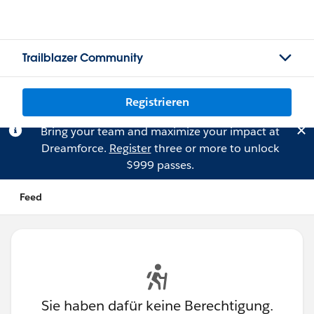
Trailblazer Community
Registrieren
Bring your team and maximize your impact at
Dreamforce.
Register
three or more to unlock
$999 passes.
Feed
Sie haben dafür keine Berechtigung.