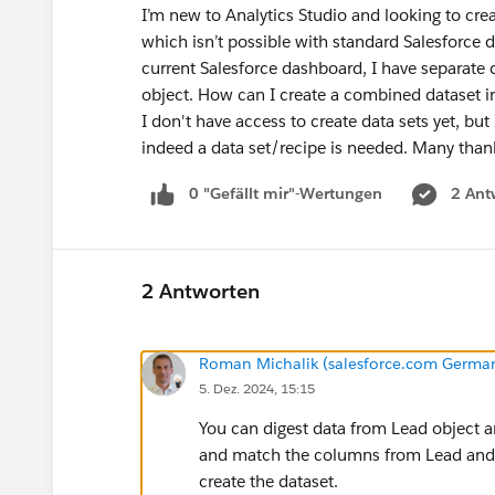
I’m new to Analytics Studio and looking to cre
which isn’t possible with standard Salesforce d
current Salesforce dashboard, I have separate
object. How can I create a combined dataset i
I don't have access to create data sets yet, but 
indeed a data set/recipe is needed. Many than
0 "Gefällt mir"-Wertungen
2 Ant
2 Antworten
Roman Michalik (salesforce.com Germ
5. Dez. 2024, 15:15
You can digest data from Lead object 
and match the columns from Lead and C
create the dataset.