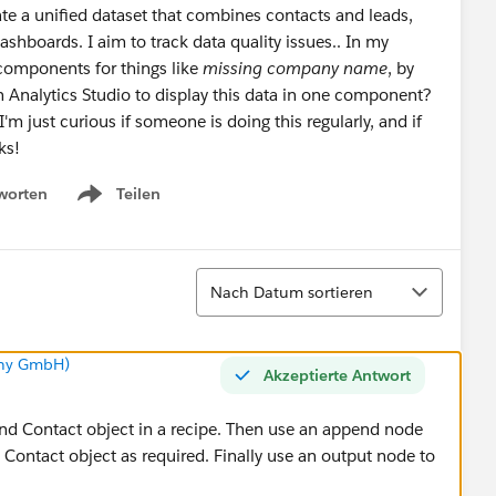
ate a unified dataset that combines contacts and leads,
ashboards. I aim to track data quality issues.. In my
 components for things like
missing company name
, by
n Analytics Studio to display this data in one component?
I'm just curious if someone is doing this regularly, and if
ks!
worten
Teilen
Show menu
Sortieren
Nach Datum sortieren
any GmbH)
Akzeptierte Antwort
and Contact object in a recipe. Then use an append node
ontact object as required. Finally use an output node to