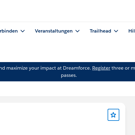
rbinden
Veranstaltungen
Trailhead
Hi
and maximize your impact at Dreamforce.
Register
three or m
passes.