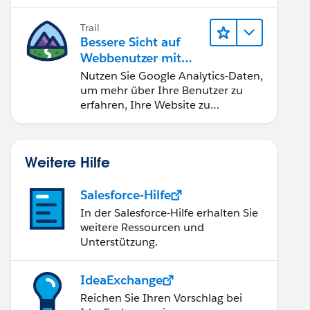
Ihren Teams bei der
Entscheidungsfindung helfen.
Trail
Bessere Sicht auf
Webbenutzer mit
Google Analytics
Nutzen Sie Google Analytics-Daten,
um mehr über Ihre Benutzer zu
erfahren, Ihre Website zu
verbessern und Ihre Geschäftsziele
zu erreichen.
Weitere Hilfe
Salesforce-Hilfe
In der Salesforce-Hilfe erhalten Sie
weitere Ressourcen und
Unterstützung.
IdeaExchange
Reichen Sie Ihren Vorschlag bei