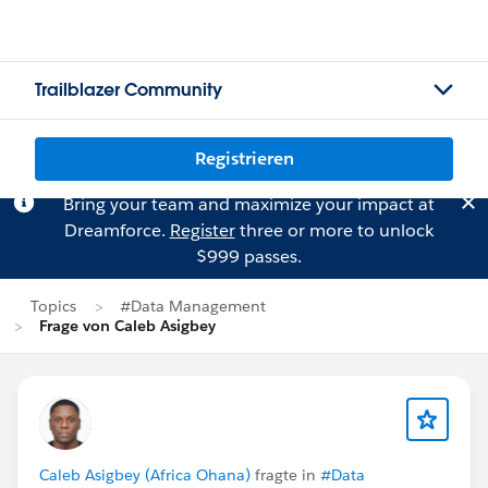
Trailblazer Community
Registrieren
Bring your team and maximize your impact at
Dreamforce.
Register
three or more to unlock
$999 passes.
Topics
#Data Management
Frage von Caleb Asigbey
Caleb Asigbey (Africa Ohana)
fragte in
#Data