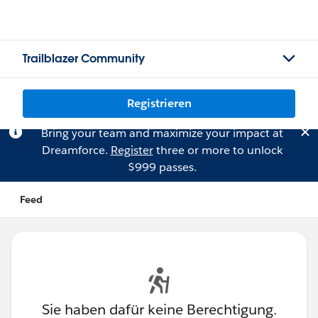
Trailblazer Community
Registrieren
Bring your team and maximize your impact at
Dreamforce.
Register
three or more to unlock
$999 passes.
Feed
Sie haben dafür keine Berechtigung.