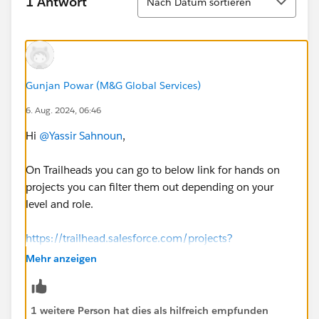
1 Antwort
Nach Datum sortieren
Gunjan Powar (M&G Global Services)
6. Aug. 2024, 06:46
Hi
@Yassir Sahnoun
,
On Trailheads you can go to below link for hands on
projects you can filter them out depending on your
level and role.
https://trailhead.salesforce.com/projects?
sort=RELEVANCE&roles=admin&roles=roles_administr
Mehr anzeigen
ator_22_2024&levels=levels_beginner_22_2024
1 weitere Person hat dies als hilfreich empfunden