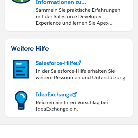
    handleChange(event) {
Informationen zu
        const field = event.target.name;
Salesforce-
Sammeln Sie praktische Erfahrungen
Entwicklungstools und -
        this.address[field] = event.target.v
mit der Salesforce Developer
konzepten
Experience und lernen Sie Apex-
    }
Grundlagen.
}
Weitere Hilfe
Sincerely,
Mykhailo Vdovychenko
Salesforce-Hilfe
Bringing Cloud Excellence with
IBVCLOUD OÜ
In der Salesforce-Hilfe erhalten Sie
weitere Ressourcen und Unterstützung.
IdeaExchange
Reichen Sie Ihren Vorschlag bei
IdeaExchange ein.