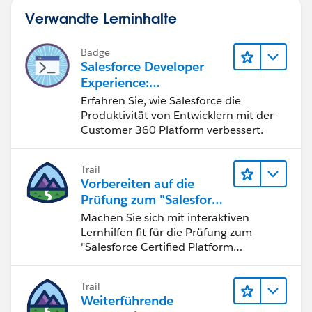
Here we can see that there are fields like
street-label,
Verwandte Lerninhalte
city-label, province-label, etc.
You can delete or edit them according to your needs.
Badge
Also, don’t forget to make changes in the JS file, which
Salesforce Developer
Experience:
in turn receives information from all these fields.
Schnelleinstieg
So, if you delete a field in the HTML markup, you also
Erfahren Sie, wie Salesforce die
Produktivität von Entwicklern mit der
need to remove the request for information from this
Customer 360 Platform verbessert.
field in the JS markup.
import { LightningElement } from 'lwc';
Trail
export default class AddressForm extends Lig
Vorbereiten auf die
    address = {
Prüfung zum "Salesforce
        street: '',
Certified Platform
Machen Sie sich mit interaktiven
Developer"
        city: '',
Lernhilfen fit für die Prüfung zum
"Salesforce Certified Platform
        province: '',
Developer".
        postalCode: '',
        country: ''
Trail
    };
Weiterführende