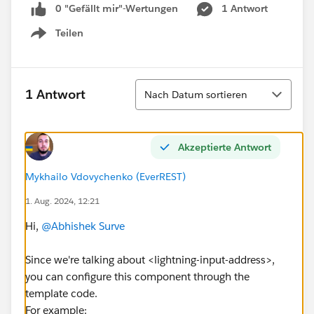
0 "Gefällt mir"-Wertungen
1 Antwort
Teilen
Show menu
Sortieren
1 Antwort
Nach Datum sortieren
Akzeptierte Antwort
Mykhailo Vdovychenko (EverREST)
1. Aug. 2024, 12:21
Hi,
@Abhishek Surve
Since we're talking about <lightning-input-address>,
you can configure this component through the
template code.
For example: